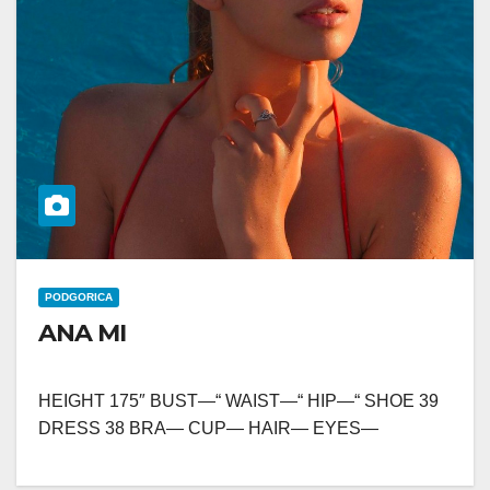
PODGORICA
ANA MI
HEIGHT 175″ BUST—“ WAIST—“ HIP—“ SHOE 39
DRESS 38 BRA— CUP— HAIR— EYES—