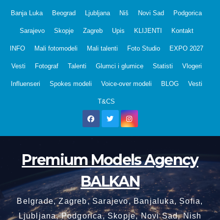
Skip
Banja Luka
Beograd
Ljubljana
Niš
Novi Sad
Podgorica
to
Sarajevo
Skopje
Zagreb
Upis
KLIJENTI
Kontakt
content
INFO
Mali fotomodeli
Mali talenti
Foto Studio
EXPO 2027
Vesti
Fotograf
Talenti
Glumci i glumice
Statisti
Vlogeri
Influenseri
Spokes modeli
Voice-over modeli
BLOG
Vesti
T&CS
Premium Models Agency
BALKAN
Belgrade, Zagreb, Sarajevo, Banjaluka, Sofia,
Ljubljana, Podgorica, Skopje, Novi Sad, Nish