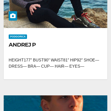
PODGORICA
ANDREJ P
HEIGHT177″ BUST90″ WAIST81″ HIP92″ SHOE—
DRESS— BRA— CUP— HAIR— EYES—