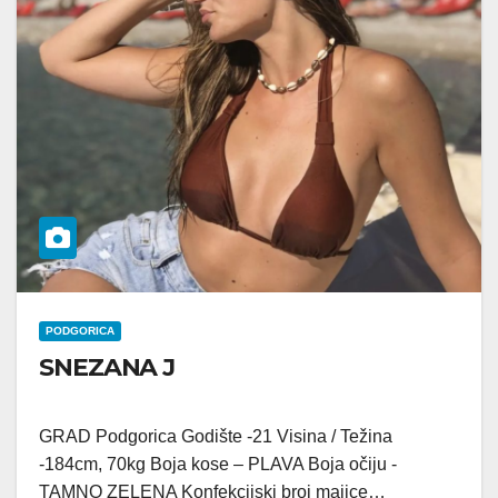
PODGORICA
SNEZANA J
GRAD Podgorica Godište -21 Visina / Težina
-184cm, 70kg Boja kose – PLAVA Boja očiju -
TAMNO ZELENA Konfekcijski broj majice…