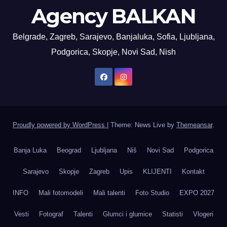
Agency BALKAN
Belgrade, Zagreb, Sarajevo, Banjaluka, Sofia, Ljubljana,
Podgorica, Skopje, Novi Sad, Nish
Proudly powered by WordPress
|
Theme: News Live by
Themeansar
.
Banja Luka
Beograd
Ljubljana
Niš
Novi Sad
Podgorica
Sarajevo
Skopje
Zagreb
Upis
KLIJENTI
Kontakt
INFO
Mali fotomodeli
Mali talenti
Foto Studio
EXPO 2027
Vesti
Fotograf
Talenti
Glumci i glumice
Statisti
Vlogeri