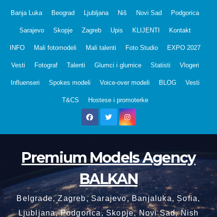
Skip
Banja Luka
Beograd
Ljubljana
Niš
Novi Sad
Podgorica
to
Sarajevo
Skopje
Zagreb
Upis
KLIJENTI
Kontakt
content
INFO
Mali fotomodeli
Mali talenti
Foto Studio
EXPO 2027
Vesti
Fotograf
Talenti
Glumci i glumice
Statisti
Vlogeri
Influenseri
Spokes modeli
Voice-over modeli
BLOG
Vesti
T&CS
Hostese i promoterke
Premium Models Agency
BALKAN
Belgrade, Zagreb, Sarajevo, Banjaluka, Sofia,
Ljubljana, Podgorica, Skopje, Novi Sad, Nish