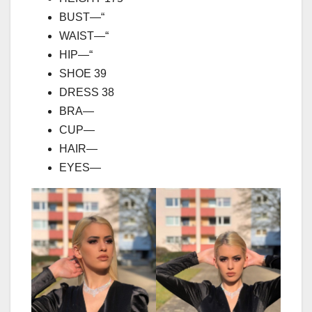
BUST—“
WAIST—“
HIP—“
SHOE 39
DRESS 38
BRA—
CUP—
HAIR—
EYES—