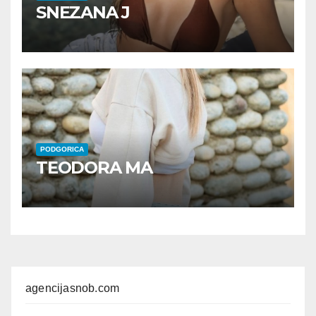
SNEZANA J
PODGORICA
TEODORA MA
agencijasnob.com