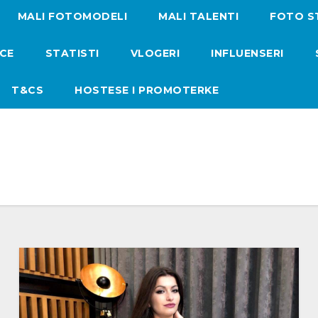
MALI FOTOMODELI
MALI TALENTI
FOTO S
ICE
STATISTI
VLOGERI
INFLUENSERI
T&CS
HOSTESE I PROMOTERKE