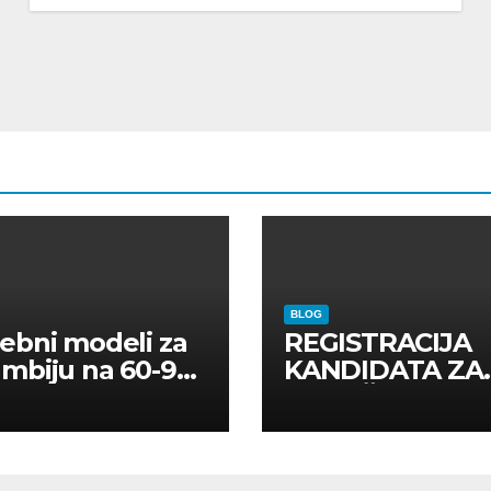
BLOG
ebni modeli za
REGISTRACIJA
mbiju na 60-90
KANDIDATA ZA
a
ANGAŽMAN NA
INOSTRANIM
PAVILJONIMA