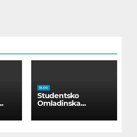
BLOG
Studentsko
Omladinska
Zadruga “Najbolje
Kompanije“