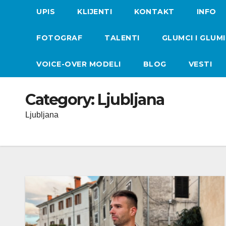
UPIS
KLIJENTI
KONTAKT
INFO
FOTOGRAF
TALENTI
GLUMCI I GLUM
VOICE-OVER MODELI
BLOG
VESTI
Category:
Ljubljana
Ljubljana