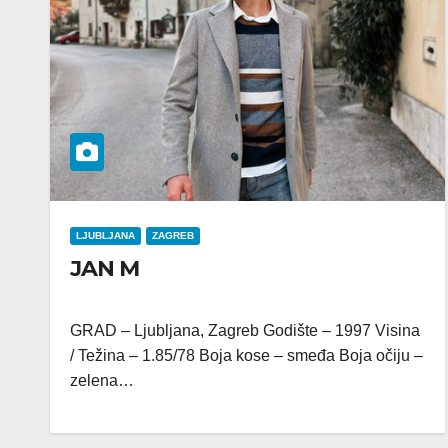
LJUBLJANA
ZAGREB
JAN M
GRAD – Ljubljana, Zagreb Godište – 1997 Visina
/ Težina – 1.85/78 Boja kose – smeđa Boja očiju –
zelena…