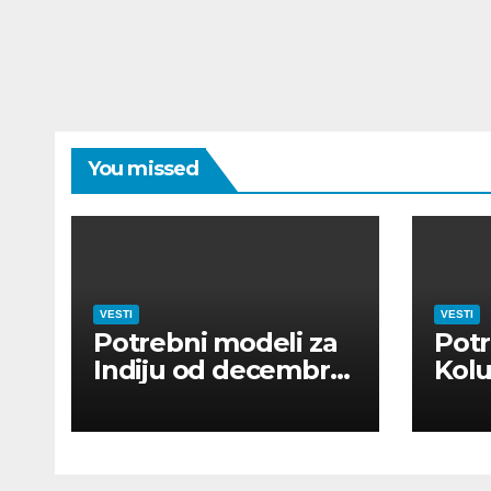
You missed
VESTI
VESTI
Potrebni modeli za
Potr
Indiju od decembra
Kolu
2026
dan