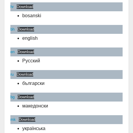
hr
Download
bosanski
bh
Download
english
en
Download
Русский
ru
Download
български
bg
Download
македонски
mk
Download
українська