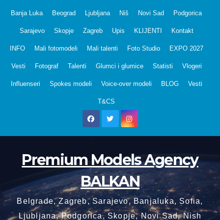
Skip
Banja Luka
Beograd
Ljubljana
Niš
Novi Sad
Podgorica
to
Sarajevo
Skopje
Zagreb
Upis
KLIJENTI
Kontakt
content
INFO
Mali fotomodeli
Mali talenti
Foto Studio
EXPO 2027
Vesti
Fotograf
Talenti
Glumci i glumice
Statisti
Vlogeri
Influenseri
Spokes modeli
Voice-over modeli
BLOG
Vesti
T&CS
Premium Models Agency
BALKAN
Belgrade, Zagreb, Sarajevo, Banjaluka, Sofia,
Ljubljana, Podgorica, Skopje, Novi Sad, Nish