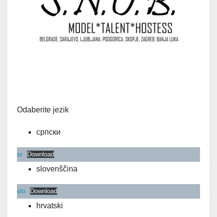
Odaberite jezik
српски
sr
Download
slovenščina
slo
Download
hrvatski