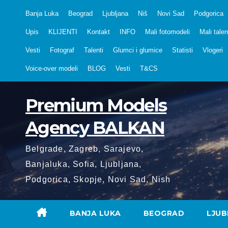
Skip
Banja Luka
Beograd
Ljubljana
Niš
Novi Sad
Podgorica
to
Upis
KLIJENTI
Kontakt
INFO
Mali fotomodeli
Mali talen
content
Vesti
Fotograf
Talenti
Glumci i glumice
Statisti
Vlogeri
Voice-over modeli
BLOG
Vesti
T&CS
Premium Models
Agency BALKAN
Belgrade, Zagreb, Sarajevo,
Banjaluka, Sofia, Ljubljana,
Podgorica, Skopje, Novi Sad, Nish
BANJA LUKA
BEOGRAD
LJUB