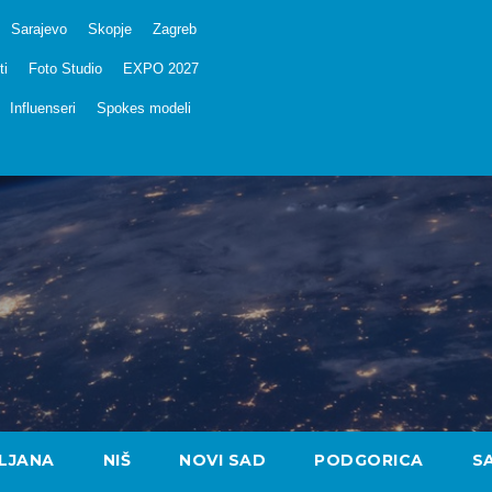
Sarajevo
Skopje
Zagreb
ti
Foto Studio
EXPO 2027
Influenseri
Spokes modeli
LJANA
NIŠ
NOVI SAD
PODGORICA
S