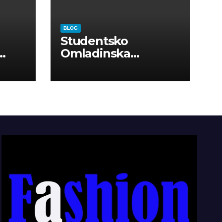
BLOG
Studentsko
Omladinska
Zadruga “Najbolje
Kompanije“