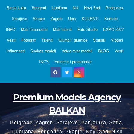
Skip
Banja Luka
Beograd
Ljubljana
Niš
Novi Sad
Podgorica
to
Sarajevo
Skopje
Zagreb
Upis
KLIJENTI
Kontakt
content
INFO
Mali fotomodeli
Mali talenti
Foto Studio
EXPO 2027
Vesti
Fotograf
Talenti
Glumci i glumice
Statisti
Vlogeri
Influenseri
Spokes modeli
Voice-over modeli
BLOG
Vesti
T&CS
Hostese i promoterke
Premium Models Agency
BALKAN
Belgrade, Zagreb, Sarajevo, Banjaluka, Sofia,
Ljubljana, Podgorica, Skopje, Novi Sad, Nish