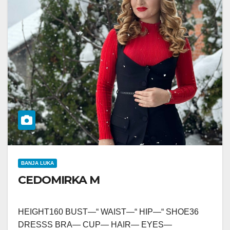
BANJA LUKA
CEDOMIRKA M
HEIGHT160 BUST—“ WAIST—“ HIP—“ SHOE36
DRESSS BRA— CUP— HAIR— EYES—