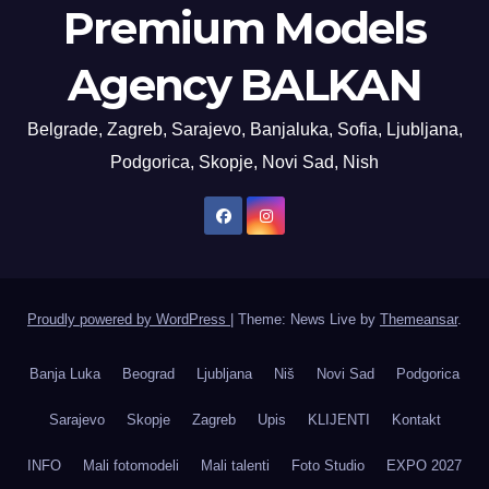
Premium Models
Agency BALKAN
Belgrade, Zagreb, Sarajevo, Banjaluka, Sofia, Ljubljana,
Podgorica, Skopje, Novi Sad, Nish
Proudly powered by WordPress
|
Theme: News Live by
Themeansar
.
Banja Luka
Beograd
Ljubljana
Niš
Novi Sad
Podgorica
Sarajevo
Skopje
Zagreb
Upis
KLIJENTI
Kontakt
INFO
Mali fotomodeli
Mali talenti
Foto Studio
EXPO 2027