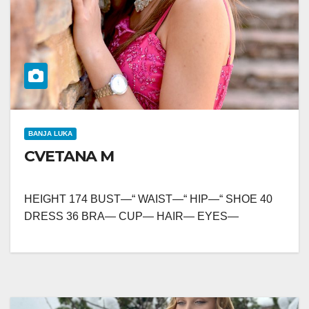
BANJA LUKA
CVETANA M
HEIGHT 174 BUST—“ WAIST—“ HIP—“ SHOE 40
DRESS 36 BRA— CUP— HAIR— EYES—