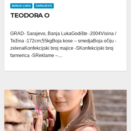
BANJA LUKA
SARAJEVO
TEODORA O
GRAD- Sarajevo, Banja LukaGodište -2004Visina /
Težina -172cm;55kgBoja kose – smedjaBoja očiju -
zelenaKonfekcijski broj majice -SKonfekcijski broj
farmerica -SReklame –…