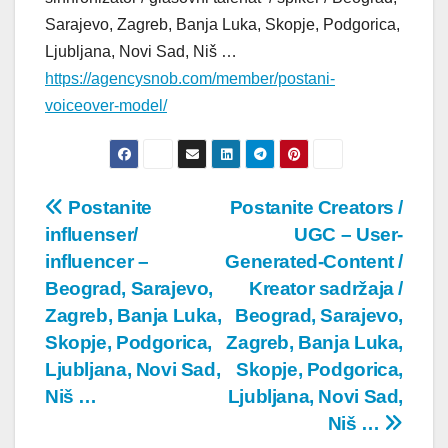
Sarajevo, Zagreb, Banja Luka, Skopje, Podgorica,
Ljubljana, Novi Sad, Niš …
https://agencysnob.com/member/postani-
voiceover-model/
Post
Postanite
Postanite Creators /
influenser/
UGC – User-
navigation
influencer –
Generated-Content /
Beograd, Sarajevo,
Kreator sadržaja /
Zagreb, Banja Luka,
Beograd, Sarajevo,
Skopje, Podgorica,
Zagreb, Banja Luka,
Ljubljana, Novi Sad,
Skopje, Podgorica,
Niš …
Ljubljana, Novi Sad,
Niš …