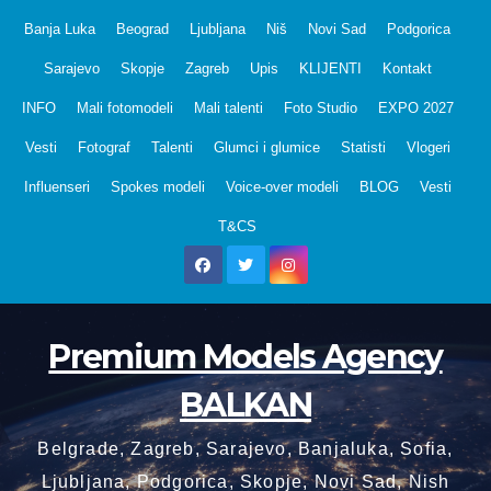
Skip
Banja Luka
Beograd
Ljubljana
Niš
Novi Sad
Podgorica
to
Sarajevo
Skopje
Zagreb
Upis
KLIJENTI
Kontakt
content
INFO
Mali fotomodeli
Mali talenti
Foto Studio
EXPO 2027
Vesti
Fotograf
Talenti
Glumci i glumice
Statisti
Vlogeri
Influenseri
Spokes modeli
Voice-over modeli
BLOG
Vesti
T&CS
Premium Models Agency
BALKAN
Belgrade, Zagreb, Sarajevo, Banjaluka, Sofia,
Ljubljana, Podgorica, Skopje, Novi Sad, Nish