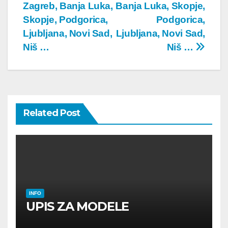
Zagreb, Banja Luka,
Banja Luka, Skopje,
Skopje, Podgorica,
Podgorica,
Ljubljana, Novi Sad,
Ljubljana, Novi Sad,
Niš …
Niš …
Related Post
INFO
UPIS ZA MODELE