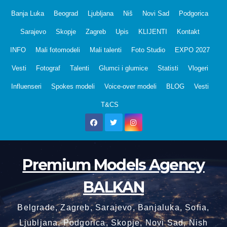
Skip
Banja Luka
Beograd
Ljubljana
Niš
Novi Sad
Podgorica
to
Sarajevo
Skopje
Zagreb
Upis
KLIJENTI
Kontakt
content
INFO
Mali fotomodeli
Mali talenti
Foto Studio
EXPO 2027
Vesti
Fotograf
Talenti
Glumci i glumice
Statisti
Vlogeri
Influenseri
Spokes modeli
Voice-over modeli
BLOG
Vesti
T&CS
Premium Models Agency
BALKAN
Belgrade, Zagreb, Sarajevo, Banjaluka, Sofia,
Ljubljana, Podgorica, Skopje, Novi Sad, Nish