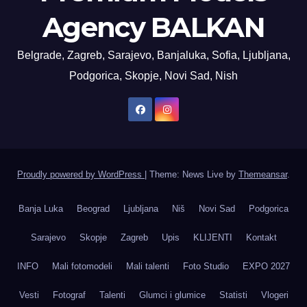
Agency BALKAN
Belgrade, Zagreb, Sarajevo, Banjaluka, Sofia, Ljubljana,
Podgorica, Skopje, Novi Sad, Nish
Proudly powered by WordPress
|
Theme: News Live by
Themeansar
.
Banja Luka
Beograd
Ljubljana
Niš
Novi Sad
Podgorica
Sarajevo
Skopje
Zagreb
Upis
KLIJENTI
Kontakt
INFO
Mali fotomodeli
Mali talenti
Foto Studio
EXPO 2027
Vesti
Fotograf
Talenti
Glumci i glumice
Statisti
Vlogeri