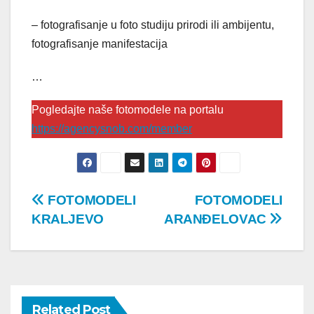
– fotografisanje u foto studiju prirodi ili ambijentu,
fotografisanje manifestacija
…
Pogledajte naše fotomodele na portalu
https://agencysnob.com/member
Post
FOTOMODELI
FOTOMODELI
KRALJEVO
ARANĐELOVAC
navigation
Related Post