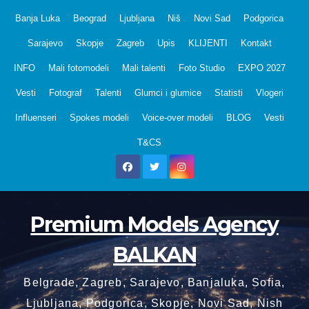
Skip
Banja Luka
Beograd
Ljubljana
Niš
Novi Sad
Podgorica
to
Sarajevo
Skopje
Zagreb
Upis
KLIJENTI
Kontakt
content
INFO
Mali fotomodeli
Mali talenti
Foto Studio
EXPO 2027
Vesti
Fotograf
Talenti
Glumci i glumice
Statisti
Vlogeri
Influenseri
Spokes modeli
Voice-over modeli
BLOG
Vesti
T&CS
Premium Models Agency
BALKAN
Belgrade, Zagreb, Sarajevo, Banjaluka, Sofia,
Ljubljana, Podgorica, Skopje, Novi Sad, Nish