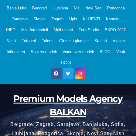
Skip
Banja Luka
Beograd
Ljubljana
Niš
Novi Sad
Podgorica
to
Sarajevo
Skopje
Zagreb
Upis
KLIJENTI
Kontakt
content
INFO
Mali fotomodeli
Mali talenti
Foto Studio
EXPO 2027
Vesti
Fotograf
Talenti
Glumci i glumice
Statisti
Vlogeri
Influenseri
Spokes modeli
Voice-over modeli
BLOG
Vesti
T&CS
Premium Models Agency
BALKAN
Belgrade, Zagreb, Sarajevo, Banjaluka, Sofia,
Ljubljana, Podgorica, Skopje, Novi Sad, Nish