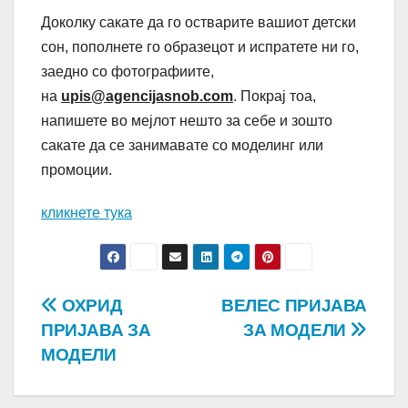
Доколку сакате да го остварите вашиот детски
сон, пополнете го образецот и испратете ни го,
заедно со фотографиите,
на
upis@agencijasnob.com
. Покрај тоа,
напишете во мејлот нешто за себе и зошто
сакате да се занимавате со моделинг или
промоции.
кликнете тука
Post
ОХРИД
ВЕЛЕС ПРИЈАВА
ПРИЈАВА ЗА
ЗА МОДЕЛИ
navigation
МОДЕЛИ