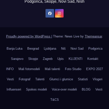
Podgorica, Skopje, Novi Sad, Nish
Proudly powered by WordPress
|
Theme: News Live by
Themeansar
.
Banja Luka
Beograd
Ljubljana
Niš
Novi Sad
Podgorica
Sarajevo
Skopje
Zagreb
Upis
KLIJENTI
Kontakt
INFO
Mali fotomodeli
Mali talenti
Foto Studio
EXPO 2027
Vesti
Fotograf
Talenti
Glumci i glumice
Statisti
Vlogeri
Influenseri
Spokes modeli
Voice-over modeli
BLOG
Vesti
T&CS