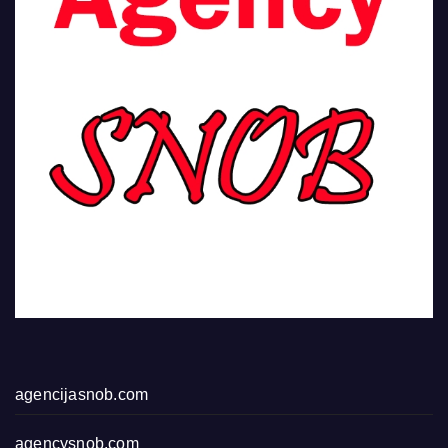
agencijasnob.com
agencysnob.com