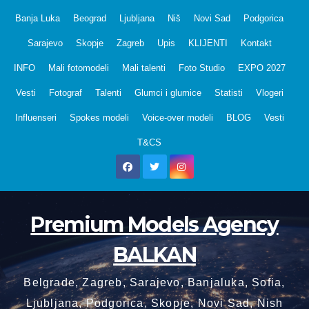
Skip
Banja Luka
Beograd
Ljubljana
Niš
Novi Sad
Podgorica
to
Sarajevo
Skopje
Zagreb
Upis
KLIJENTI
Kontakt
content
INFO
Mali fotomodeli
Mali talenti
Foto Studio
EXPO 2027
Vesti
Fotograf
Talenti
Glumci i glumice
Statisti
Vlogeri
Influenseri
Spokes modeli
Voice-over modeli
BLOG
Vesti
T&CS
Premium Models Agency
BALKAN
Belgrade, Zagreb, Sarajevo, Banjaluka, Sofia,
Ljubljana, Podgorica, Skopje, Novi Sad, Nish