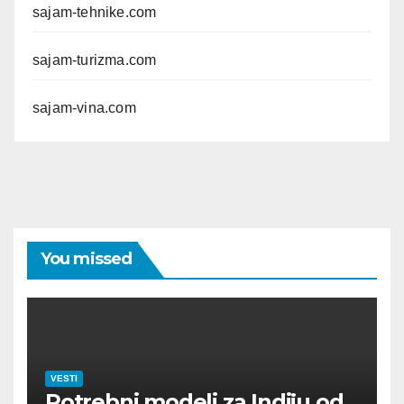
sajam-tehnike.com
sajam-turizma.com
sajam-vina.com
You missed
VESTI
Potrebni modeli za Indiju od