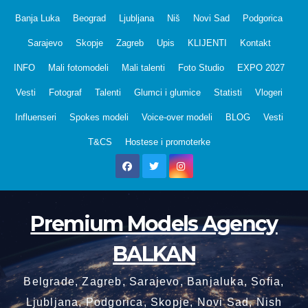
Skip
Banja Luka
Beograd
Ljubljana
Niš
Novi Sad
Podgorica
to
Sarajevo
Skopje
Zagreb
Upis
KLIJENTI
Kontakt
content
INFO
Mali fotomodeli
Mali talenti
Foto Studio
EXPO 2027
Vesti
Fotograf
Talenti
Glumci i glumice
Statisti
Vlogeri
Influenseri
Spokes modeli
Voice-over modeli
BLOG
Vesti
T&CS
Hostese i promoterke
Premium Models Agency
BALKAN
Belgrade, Zagreb, Sarajevo, Banjaluka, Sofia,
Ljubljana, Podgorica, Skopje, Novi Sad, Nish