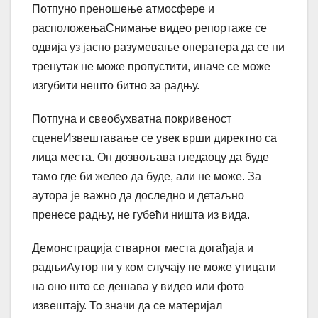
Потпуно преношење атмосфере и
расположењаСнимање видео репортаже се
одвија уз јасно разумевање оператера да се ни
тренутак не може пропустити, иначе се може
изгубити нешто битно за радњу.
Потпуна и свеобухватна покривеност
сценеИзвештавање се увек врши директно са
лица места. Он дозвољава гледаоцу да буде
тамо где би желео да буде, али не може. За
аутора је важно да доследно и детаљно
пренесе радњу, не губећи ништа из вида.
Демонстрација стварног места догађаја и
радњиАутор ни у ком случају не може утицати
на оно што се дешава у видео или фото
извештају. То значи да се материјал