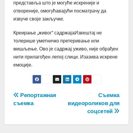
представља што је могуће искреније и
отвореније, омогућавајући посматрачу да
извуче своје закључке.
Креирање „живог“ садржајаИзвештај не
толерише уметничко претеривање или
мишљење. Ово је садржај уживо, није обрађен
нити прилагођен лепој слици. Изазива искрене
емоције.
Post
Репортажная
Съемка
съемка
видеороликов для
navigation
соцсетей