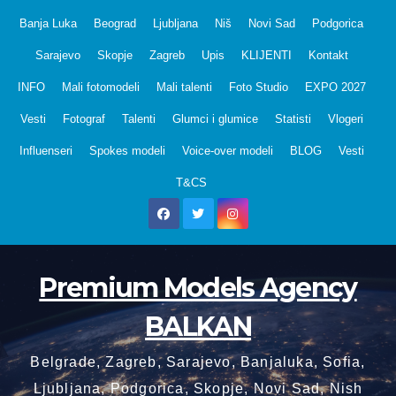
Skip
Banja Luka
Beograd
Ljubljana
Niš
Novi Sad
Podgorica
to
Sarajevo
Skopje
Zagreb
Upis
KLIJENTI
Kontakt
content
INFO
Mali fotomodeli
Mali talenti
Foto Studio
EXPO 2027
Vesti
Fotograf
Talenti
Glumci i glumice
Statisti
Vlogeri
Influenseri
Spokes modeli
Voice-over modeli
BLOG
Vesti
T&CS
Premium Models Agency
BALKAN
Belgrade, Zagreb, Sarajevo, Banjaluka, Sofia,
Ljubljana, Podgorica, Skopje, Novi Sad, Nish