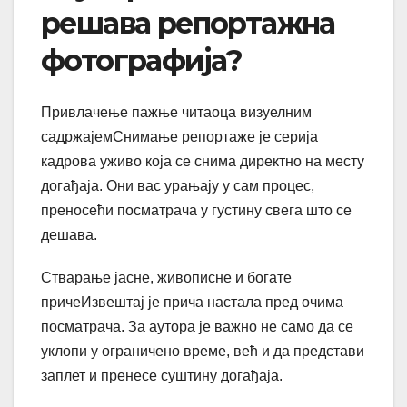
решава репортажна
фотографија?
Привлачење пажње читаоца визуелним
садржајемСнимање репортаже је серија
кадрова уживо која се снима директно на месту
догађаја. Они вас урањају у сам процес,
преносећи посматрача у густину свега што се
дешава.
Стварање јасне, живописне и богате
причеИзвештај је прича настала пред очима
посматрача. За аутора је важно не само да се
уклопи у ограничено време, већ и да представи
заплет и пренесе суштину догађаја.