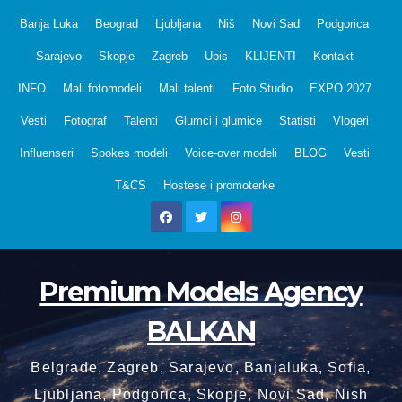
Skip
Banja Luka
Beograd
Ljubljana
Niš
Novi Sad
Podgorica
to
Sarajevo
Skopje
Zagreb
Upis
KLIJENTI
Kontakt
content
INFO
Mali fotomodeli
Mali talenti
Foto Studio
EXPO 2027
Vesti
Fotograf
Talenti
Glumci i glumice
Statisti
Vlogeri
Influenseri
Spokes modeli
Voice-over modeli
BLOG
Vesti
T&CS
Hostese i promoterke
Premium Models Agency
BALKAN
Belgrade, Zagreb, Sarajevo, Banjaluka, Sofia,
Ljubljana, Podgorica, Skopje, Novi Sad, Nish