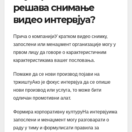
решава снимање
видео интервјуа?
Прича о компанијиУ кратком видео снимку,
запослени или менаџмент организације могу у
првом лицу да говоре о карактеристичним
карактеристикама вашег пословања.
Помаже да се нови производ појави на
тржиштуАко је фокус интервјуа да се опише
нови производ или услуга, то може бити
одличан промотивни алат.
Формира корпоративну културуНа интервјуима
запослени и менаџмент могу разговарати о
раду у тиму и формулисати правила за