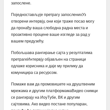
запослене.
Поједностављује претрагу запосленихУз
отворени интервју, они који траже посао могу
да пронађу ваша слободна радна места и
проактивно процене ваше изгледе за рад у
вашем предузећу.
Побољшава рангирање сајта у резултатима
претрагеИнтервју објављен на страници
одлаже корисника и даје му прилику да
комуницира са ресурсом.
Помаже вам да промовишете на друштвеним
мрежама и другим платформамаВидео снимци
се рангирају на ИоуТубе, ВК и другим
сајтовима. Ако видео постане популаран,