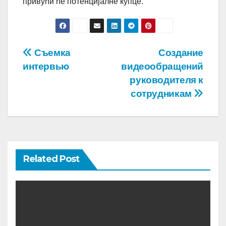
привући ће потенцијалне купце.
Post
Съемка
Создание
интервью
видеообращений
navigation
руководителя к
сотрудникам
Related Post