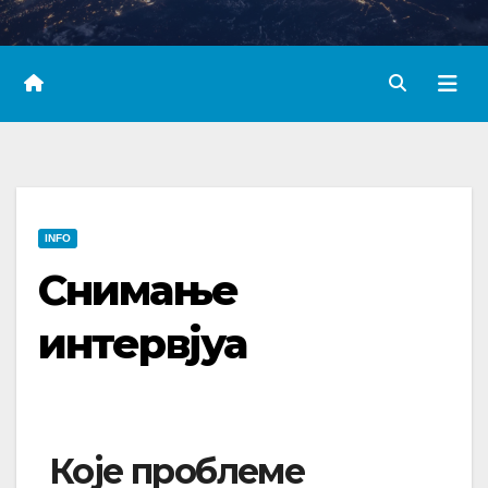
INFO
Снимање
интервјуа
Које проблеме