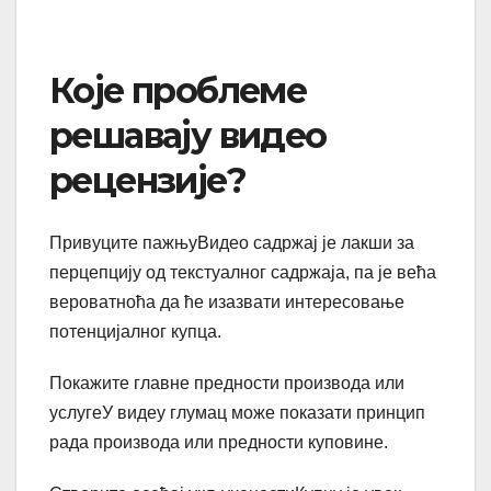
Које проблеме
решавају видео
рецензије?
Привуците пажњуВидео садржај је лакши за
перцепцију од текстуалног садржаја, па је већа
вероватноћа да ће изазвати интересовање
потенцијалног купца.
Покажите главне предности производа или
услугеУ видеу глумац може показати принцип
рада производа или предности куповине.