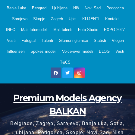
Skip
Banja Luka
Beograd
Ljubljana
Niš
Novi Sad
Podgorica
to
Sarajevo
Skopje
Zagreb
Upis
KLIJENTI
Kontakt
content
INFO
Mali fotomodeli
Mali talenti
Foto Studio
EXPO 2027
Vesti
Fotograf
Talenti
Glumci i glumice
Statisti
Vlogeri
Influenseri
Spokes modeli
Voice-over modeli
BLOG
Vesti
T&CS
Premium Models Agency
BALKAN
Belgrade, Zagreb, Sarajevo, Banjaluka, Sofia,
Ljubljana, Podgorica, Skopje, Novi Sad, Nish