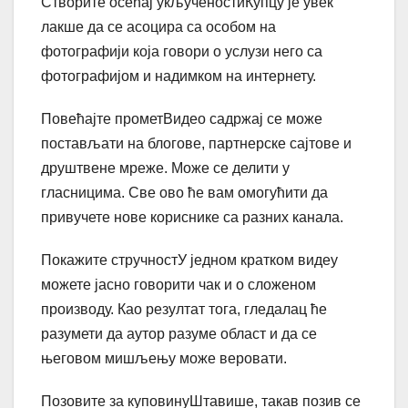
Створите осећај укљученостиКупцу је увек
лакше да се асоцира са особом на
фотографији која говори о услузи него са
фотографијом и надимком на интернету.
Повећајте прометВидео садржај се може
постављати на блогове, партнерске сајтове и
друштвене мреже. Може се делити у
гласницима. Све ово ће вам омогућити да
привучете нове кориснике са разних канала.
Покажите стручностУ једном кратком видеу
можете јасно говорити чак и о сложеном
производу. Као резултат тога, гледалац ће
разумети да аутор разуме област и да се
његовом мишљењу може веровати.
Позовите за куповинуШтавише, такав позив се