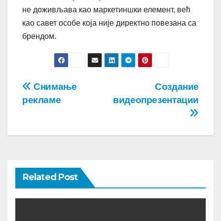
не доживљава као маркетиншки елемент, већ
као савет особе која није директно повезана са
брендом.
Post
Снимање
Создание
рекламе
видеопрезентации
navigation
Related Post