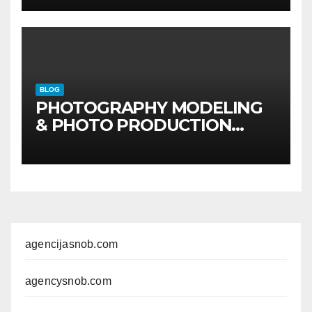
BLOG
PHOTOGRAPHY MODELING
& PHOTO PRODUCTION
GUIDE
Kompletan vodič
kroz foto modele,
komercijalna fotografisanja i
produkciju kampanja
agencijasnob.com
agencysnob.com