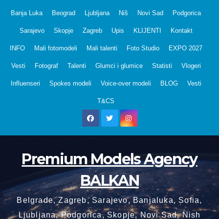
Skip
Banja Luka
Beograd
Ljubljana
Niš
Novi Sad
Podgorica
to
Sarajevo
Skopje
Zagreb
Upis
KLIJENTI
Kontakt
content
INFO
Mali fotomodeli
Mali talenti
Foto Studio
EXPO 2027
Vesti
Fotograf
Talenti
Glumci i glumice
Statisti
Vlogeri
Influenseri
Spokes modeli
Voice-over modeli
BLOG
Vesti
T&CS
Premium Models Agency
BALKAN
Belgrade, Zagreb, Sarajevo, Banjaluka, Sofia,
Ljubljana, Podgorica, Skopje, Novi Sad, Nish