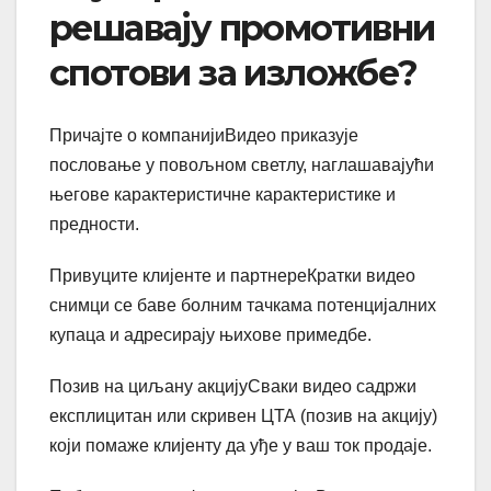
решавају промотивни
спотови за изложбе?
Причајте о компанијиВидео приказује
пословање у повољном светлу, наглашавајући
његове карактеристичне карактеристике и
предности.
Привуците клијенте и партнереКратки видео
снимци се баве болним тачкама потенцијалних
купаца и адресирају њихове примедбе.
Позив на циљану акцијуСваки видео садржи
експлицитан или скривен ЦТА (позив на акцију)
који помаже клијенту да уђе у ваш ток продаје.