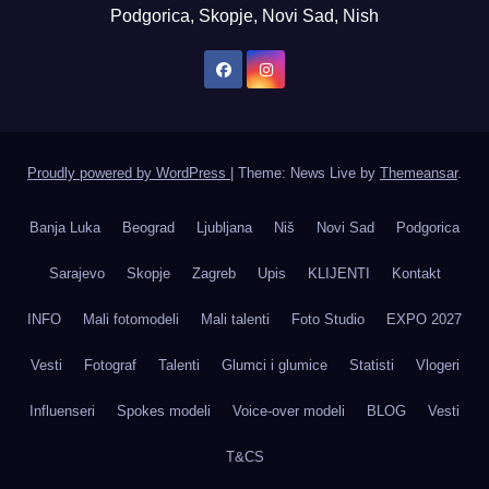
Podgorica, Skopje, Novi Sad, Nish
Proudly powered by WordPress
|
Theme: News Live by
Themeansar
.
Banja Luka
Beograd
Ljubljana
Niš
Novi Sad
Podgorica
Sarajevo
Skopje
Zagreb
Upis
KLIJENTI
Kontakt
INFO
Mali fotomodeli
Mali talenti
Foto Studio
EXPO 2027
Vesti
Fotograf
Talenti
Glumci i glumice
Statisti
Vlogeri
Influenseri
Spokes modeli
Voice-over modeli
BLOG
Vesti
T&CS