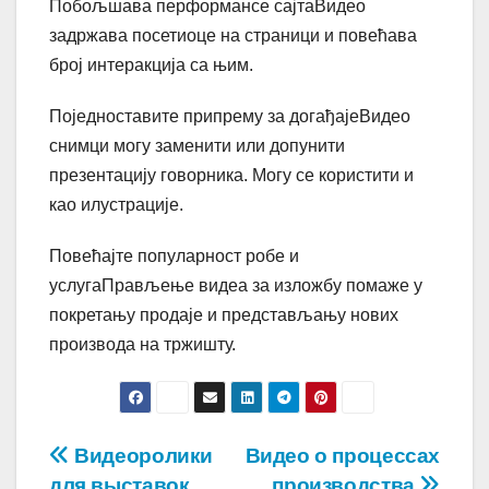
Побољшава перформансе сајтаВидео
задржава посетиоце на страници и повећава
број интеракција са њим.
Поједноставите припрему за догађајеВидео
снимци могу заменити или допунити
презентацију говорника. Могу се користити и
као илустрације.
Повећајте популарност робе и
услугаПрављење видеа за изложбу помаже у
покретању продаје и представљању нових
производа на тржишту.
Post
Видеоролики
Видео о процессах
для выставок
производства