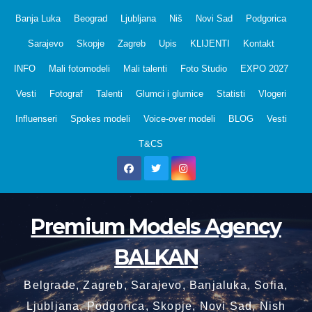
Skip
Banja Luka
Beograd
Ljubljana
Niš
Novi Sad
Podgorica
to
Sarajevo
Skopje
Zagreb
Upis
KLIJENTI
Kontakt
content
INFO
Mali fotomodeli
Mali talenti
Foto Studio
EXPO 2027
Vesti
Fotograf
Talenti
Glumci i glumice
Statisti
Vlogeri
Influenseri
Spokes modeli
Voice-over modeli
BLOG
Vesti
T&CS
Premium Models Agency
BALKAN
Belgrade, Zagreb, Sarajevo, Banjaluka, Sofia,
Ljubljana, Podgorica, Skopje, Novi Sad, Nish