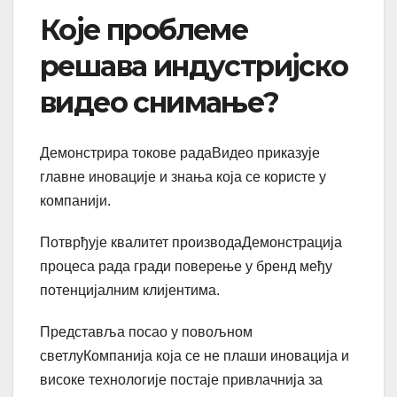
Које проблеме
решава индустријско
видео снимање?
Демонстрира токове радаВидео приказује
главне иновације и знања која се користе у
компанији.
Потврђује квалитет производаДемонстрација
процеса рада гради поверење у бренд међу
потенцијалним клијентима.
Представља посао у повољном
светлуКомпанија која се не плаши иновација и
високе технологије постаје привлачнија за