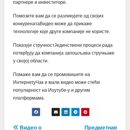
партнере и инвеститоре.
Помозите вам да се разликујете од својих
конкуренатаВидео може да прикаже
технологије које друге компаније не користе.
Показује стручностЈединствени процеси рада
потврђују да компанија запошљава стручњаке
у својој области.
Помаже вам да се промовишете на
ИнтернетуЧак и мали видео може стећи
популарност на Иоутубе-у и другим
платформама.
Post
Видео о
Предметная