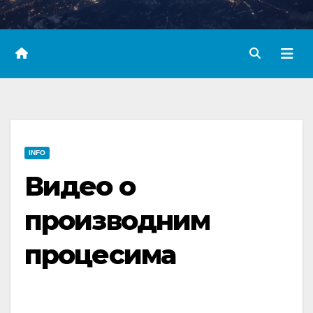
INFO
Видео о
производним
процесима