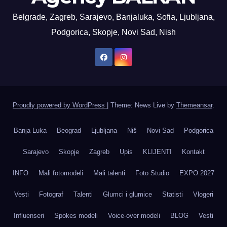
Belgrade, Zagreb, Sarajevo, Banjaluka, Sofia, Ljubljana,
Podgorica, Skopje, Novi Sad, Nish
Proudly powered by WordPress
|
Theme: News Live by
Themeansar
.
Banja Luka
Beograd
Ljubljana
Niš
Novi Sad
Podgorica
Sarajevo
Skopje
Zagreb
Upis
KLIJENTI
Kontakt
INFO
Mali fotomodeli
Mali talenti
Foto Studio
EXPO 2027
Vesti
Fotograf
Talenti
Glumci i glumice
Statisti
Vlogeri
Influenseri
Spokes modeli
Voice-over modeli
BLOG
Vesti