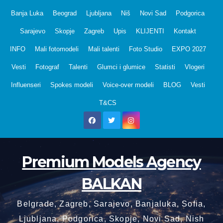
Skip
Banja Luka
Beograd
Ljubljana
Niš
Novi Sad
Podgorica
to
Sarajevo
Skopje
Zagreb
Upis
KLIJENTI
Kontakt
content
INFO
Mali fotomodeli
Mali talenti
Foto Studio
EXPO 2027
Vesti
Fotograf
Talenti
Glumci i glumice
Statisti
Vlogeri
Influenseri
Spokes modeli
Voice-over modeli
BLOG
Vesti
T&CS
Premium Models Agency
BALKAN
Belgrade, Zagreb, Sarajevo, Banjaluka, Sofia,
Ljubljana, Podgorica, Skopje, Novi Sad, Nish