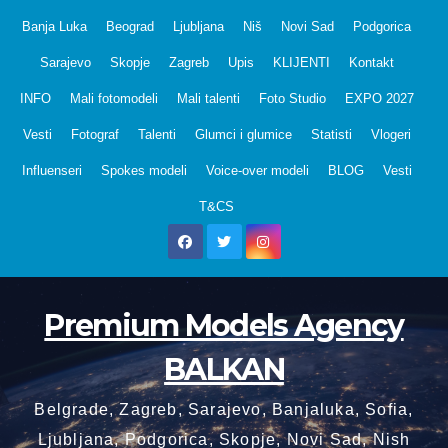
Skip
Banja Luka
Beograd
Ljubljana
Niš
Novi Sad
Podgorica
to
Sarajevo
Skopje
Zagreb
Upis
KLIJENTI
Kontakt
content
INFO
Mali fotomodeli
Mali talenti
Foto Studio
EXPO 2027
Vesti
Fotograf
Talenti
Glumci i glumice
Statisti
Vlogeri
Influenseri
Spokes modeli
Voice-over modeli
BLOG
Vesti
T&CS
Premium Models Agency
BALKAN
Belgrade, Zagreb, Sarajevo, Banjaluka, Sofia,
Ljubljana, Podgorica, Skopje, Novi Sad, Nish