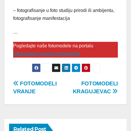
– fotografisanje u foto studiju prirodi ili ambijentu,
fotografisanje manifestacija
…
Pogledajte naše fotomodele na portalu
https://agencysnob.com/member
Post
FOTOMODELI
FOTOMODELI
VRANJE
KRAGUJEVAC
navigation
Related Post