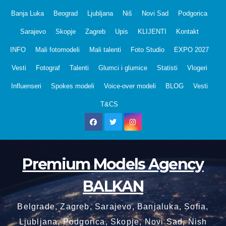
Skip
Banja Luka
Beograd
Ljubljana
Niš
Novi Sad
Podgorica
to
Sarajevo
Skopje
Zagreb
Upis
KLIJENTI
Kontakt
content
INFO
Mali fotomodeli
Mali talenti
Foto Studio
EXPO 2027
Vesti
Fotograf
Talenti
Glumci i glumice
Statisti
Vlogeri
Influenseri
Spokes modeli
Voice-over modeli
BLOG
Vesti
T&CS
Premium Models Agency
BALKAN
Belgrade, Zagreb, Sarajevo, Banjaluka, Sofia,
Ljubljana, Podgorica, Skopje, Novi Sad, Nish