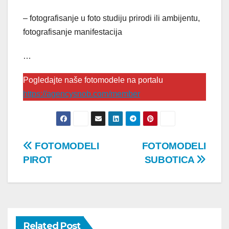
– fotografisanje u foto studiju prirodi ili ambijentu,
fotografisanje manifestacija
…
Pogledajte naše fotomodele na portalu
https://agencysnob.com/member
Post
FOTOMODELI
FOTOMODELI
PIROT
SUBOTICA
navigation
Related Post