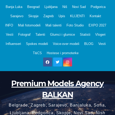
Skip
Banja Luka
Beograd
Ljubljana
Niš
Novi Sad
Podgorica
to
Sarajevo
Skopje
Zagreb
Upis
KLIJENTI
Kontakt
content
INFO
Mali fotomodeli
Mali talenti
Foto Studio
EXPO 2027
Vesti
Fotograf
Talenti
Glumci i glumice
Statisti
Vlogeri
Influenseri
Spokes modeli
Voice-over modeli
BLOG
Vesti
T&CS
Hostese i promoterke
Premium Models Agency
BALKAN
Belgrade, Zagreb, Sarajevo, Banjaluka, Sofia,
Ljubljana, Podgorica, Skopje, Novi Sad, Nish