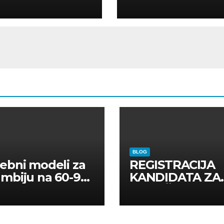
ELLI
AR
BLOG
ebni modeli za
REGISTRACIJA
mbiju na 60-90
KANDIDATA ZA
a
ANGAŽMAN NA
INOSTRANIM
PAVILJONIMA