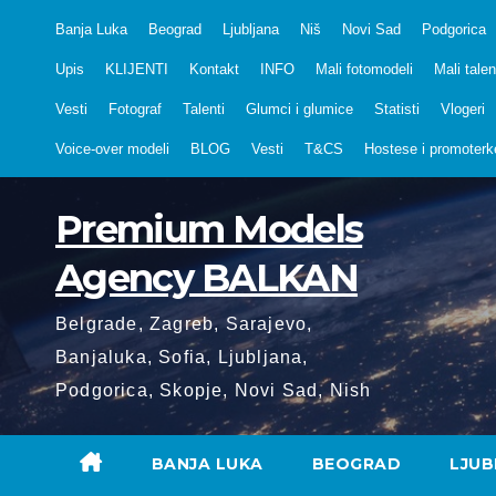
Skip
Banja Luka
Beograd
Ljubljana
Niš
Novi Sad
Podgorica
to
Upis
KLIJENTI
Kontakt
INFO
Mali fotomodeli
Mali talen
content
Vesti
Fotograf
Talenti
Glumci i glumice
Statisti
Vlogeri
Voice-over modeli
BLOG
Vesti
T&CS
Hostese i promoterk
Premium Models
Agency BALKAN
Belgrade, Zagreb, Sarajevo,
Banjaluka, Sofia, Ljubljana,
Podgorica, Skopje, Novi Sad, Nish
BANJA LUKA
BEOGRAD
LJUB