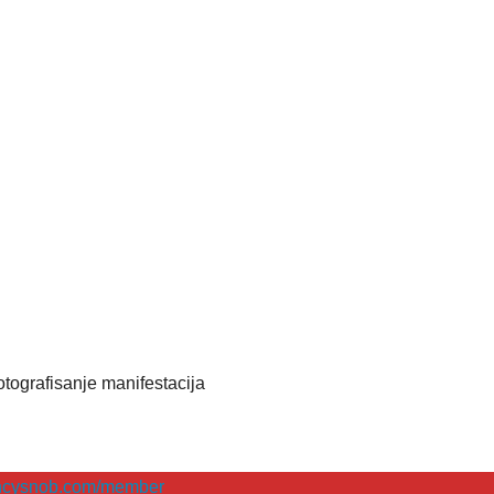
 fotografisanje manifestacija
encysnob.com/member