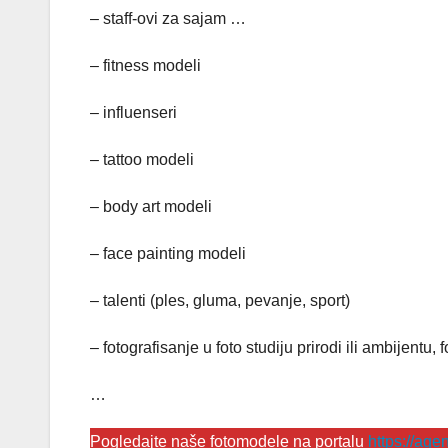
– staff-ovi za sajam …
– fitness modeli
– influenseri
– tattoo modeli
– body art modeli
– face painting modeli
– talenti (ples, gluma, pevanje, sport)
– fotografisanje u foto studiju prirodi ili ambijentu,
…
Pogledajte naše fotomodele na portalu
https://ag