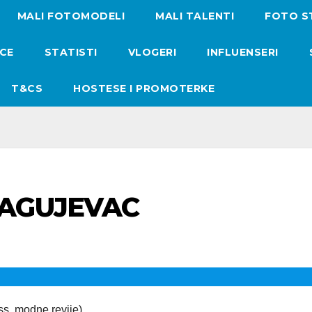
MALI FOTOMODELI
MALI TALENTI
FOTO S
ICE
STATISTI
VLOGERI
INFLUENSERI
T&CS
HOSTESE I PROMOTERKE
AGUJEVAC
ss, modne revije) …