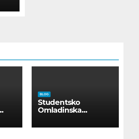
BLOG
Studentsko
Omladinska
Zadruga “Najbolje
Kompanije“