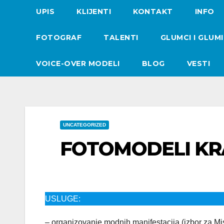
UPIS
KLIJENTI
KONTAKT
INFO
FOTOGRAF
TALENTI
GLUMCI I GLUM
VOICE-OVER MODELI
BLOG
VESTI
UNCATEGORIZED
FOTOMODELI KR
USLUGE:
– organizovanje modnih manifestacija (izbor za Mi