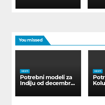
POUR MODÈLES
MOD
You missed
VESTI
VESTI
Potrebni modeli za
Potr
Indiju od decembra
Kolu
2026
dan