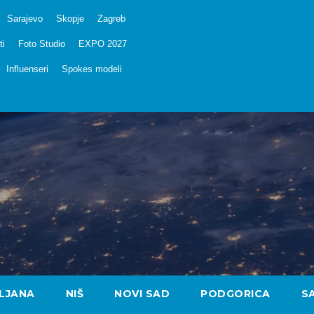
Sarajevo
Skopje
Zagreb
ti
Foto Studio
EXPO 2027
Influenseri
Spokes modeli
LJANA
NIŠ
NOVI SAD
PODGORICA
S