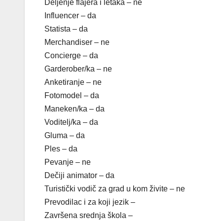
Deljenje flajera i letaka – ne
Influencer – da
Statista – da
Merchandiser – ne
Concierge – da
Garderober/ka – ne
Anketiranje – ne
Fotomodel – da
Maneken/ka – da
Voditelj/ka – da
Gluma – da
Ples – da
Pevanje – ne
Dečiji animator – da
Turistički vodič za grad u kom živite – ne
Prevodilac i za koji jezik –
Završena srednja škola –