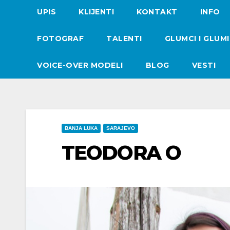
UPIS
KLIJENTI
KONTAKT
INFO
FOTOGRAF
TALENTI
GLUMCI I GLUM
VOICE-OVER MODELI
BLOG
VESTI
BANJA LUKA
SARAJEVO
TEODORA O