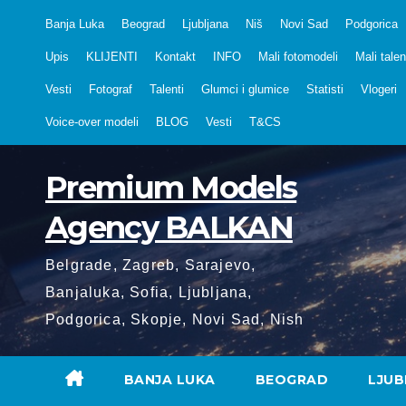
Skip
Banja Luka
Beograd
Ljubljana
Niš
Novi Sad
Podgorica
to
Upis
KLIJENTI
Kontakt
INFO
Mali fotomodeli
Mali talen
content
Vesti
Fotograf
Talenti
Glumci i glumice
Statisti
Vlogeri
Voice-over modeli
BLOG
Vesti
T&CS
Premium Models
Agency BALKAN
Belgrade, Zagreb, Sarajevo,
Banjaluka, Sofia, Ljubljana,
Podgorica, Skopje, Novi Sad, Nish
BANJA LUKA
BEOGRAD
LJUB