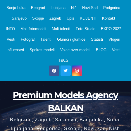
Skip
Banja Luka
Beograd
Ljubljana
Niš
Novi Sad
Podgorica
to
Sarajevo
Skopje
Zagreb
Upis
KLIJENTI
Kontakt
content
INFO
Mali fotomodeli
Mali talenti
Foto Studio
EXPO 2027
Vesti
Fotograf
Talenti
Glumci i glumice
Statisti
Vlogeri
Influenseri
Spokes modeli
Voice-over modeli
BLOG
Vesti
T&CS
Premium Models Agency
BALKAN
Belgrade, Zagreb, Sarajevo, Banjaluka, Sofia,
Ljubljana, Podgorica, Skopje, Novi Sad, Nish