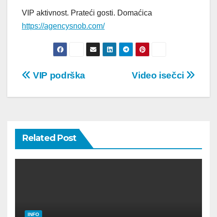
VIP aktivnost. Prateći gosti. Domaćica
https://agencysnob.com/
Post
VIP podrška
Video isečci
navigation
Related Post
INFO