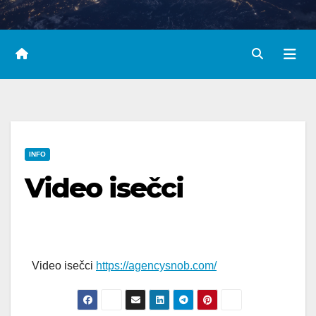
INFO
Video isečci
Video isečci
https://agencysnob.com/