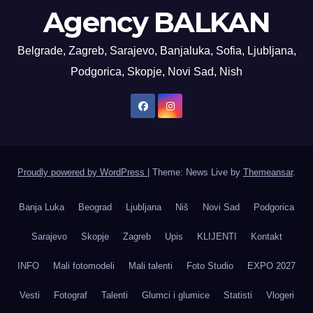
Agency BALKAN
Belgrade, Zagreb, Sarajevo, Banjaluka, Sofia, Ljubljana,
Podgorica, Skopje, Novi Sad, Nish
Proudly powered by WordPress
|
Theme: News Live by
Themeansar
.
Banja Luka
Beograd
Ljubljana
Niš
Novi Sad
Podgorica
Sarajevo
Skopje
Zagreb
Upis
KLIJENTI
Kontakt
INFO
Mali fotomodeli
Mali talenti
Foto Studio
EXPO 2027
Vesti
Fotograf
Talenti
Glumci i glumice
Statisti
Vlogeri