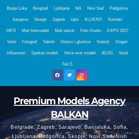
Skip
Banja Luka
Beograd
Ljubljana
Niš
Novi Sad
Podgorica
to
Sarajevo
Skopje
Zagreb
Upis
KLIJENTI
Kontakt
content
INFO
Mali fotomodeli
Mali talenti
Foto Studio
EXPO 2027
Vesti
Fotograf
Talenti
Glumci i glumice
Statisti
Vlogeri
Influenseri
Spokes modeli
Voice-over modeli
BLOG
Vesti
T&CS
Premium Models Agency
BALKAN
Belgrade, Zagreb, Sarajevo, Banjaluka, Sofia,
Ljubljana, Podgorica, Skopje, Novi Sad, Nish