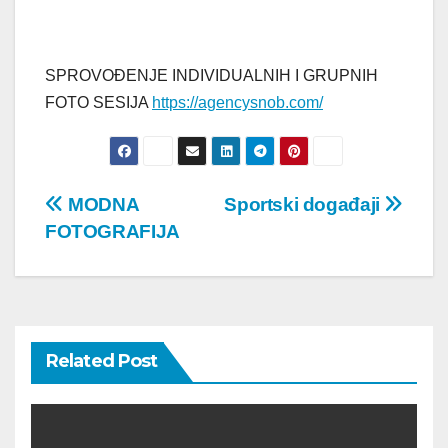
SPROVOĐENJE INDIVIDUALNIH I GRUPNIH
FOTO SESIJA
https://agencysnob.com/
Post
MODNA
Sportski događaji
FOTOGRAFIJA
navigation
Related Post