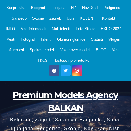
Skip
Banja Luka
Beograd
Ljubljana
Niš
Novi Sad
Podgorica
to
Sarajevo
Skopje
Zagreb
Upis
KLIJENTI
Kontakt
content
INFO
Mali fotomodeli
Mali talenti
Foto Studio
EXPO 2027
Vesti
Fotograf
Talenti
Glumci i glumice
Statisti
Vlogeri
Influenseri
Spokes modeli
Voice-over modeli
BLOG
Vesti
T&CS
Hostese i promoterke
Premium Models Agency
BALKAN
Belgrade, Zagreb, Sarajevo, Banjaluka, Sofia,
Ljubljana, Podgorica, Skopje, Novi Sad, Nish