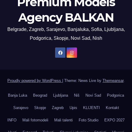
Premium Models
Agency BALKAN
Belgrade, Zagreb, Sarajevo, Banjaluka, Sofia, Ljubljana,
Podgorica, Skopje, Novi Sad, Nish
Proudly powered by WordPress
|
Theme: News Live by
Themeansar
.
Banja Luka
Beograd
Ljubljana
Niš
Novi Sad
Podgorica
Sarajevo
Skopje
Zagreb
Upis
KLIJENTI
Kontakt
INFO
Mali fotomodeli
Mali talenti
Foto Studio
EXPO 2027