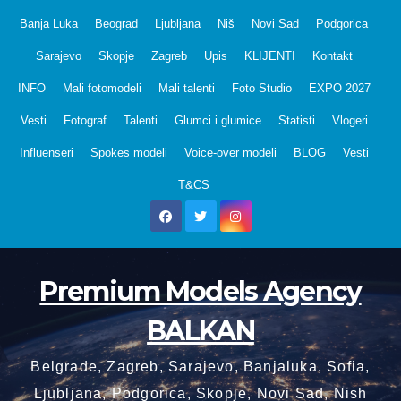
Skip
Banja Luka
Beograd
Ljubljana
Niš
Novi Sad
Podgorica
to
Sarajevo
Skopje
Zagreb
Upis
KLIJENTI
Kontakt
content
INFO
Mali fotomodeli
Mali talenti
Foto Studio
EXPO 2027
Vesti
Fotograf
Talenti
Glumci i glumice
Statisti
Vlogeri
Influenseri
Spokes modeli
Voice-over modeli
BLOG
Vesti
T&CS
Premium Models Agency
BALKAN
Belgrade, Zagreb, Sarajevo, Banjaluka, Sofia,
Ljubljana, Podgorica, Skopje, Novi Sad, Nish