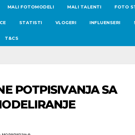
MALI FOTOMODELI
MALI TALENTI
FOTO S
ICE
STATISTI
VLOGERI
INFLUENSERI
T&CS
NE POTPISIVANJA SA
MODELIRANJE
за моделирање