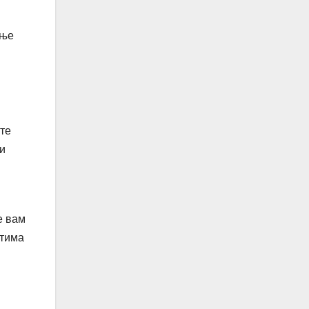
ање
те
и
е вам
стима