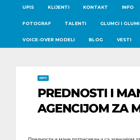
UPIS
KLIJENTI
KONTAKT
INFO
FOTOGRAF
TALENTI
GLUMCI I GLUM
VOICE-OVER MODELI
BLOG
VESTI
INFO
PREDNOSTI I MA
AGENCIJOM ZA 
Предности и мане потписивања са агенцијом 