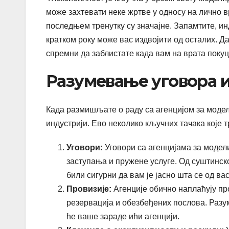
може захтевати неке жртве у односу на лично 
последњем тренутку су значајне. Запамтите, ин
кратком року може вас издвојити од осталих. Д
спремни да заблистате када вам на врата покуц
Разумевање уговора и
Када размишљате о раду са агенцијом за модел
индустрији. Ево неколико кључних тачака које т
Уговори:
Уговори са агенцијама за модел
заступања и пружене услуге. Од суштинско
били сигурни да вам је јасно шта се од ва
Провизије:
Агенције обично наплаћују про
резервација и обезбеђених послова. Разу
ће ваше зараде ићи агенцији.