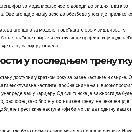
агенцијом за моделирање често доводи до виших плата за
. Ове агенције имају везе да обезбеде уносније прилике ко
авља агенција за моделе, повећавате своју видљивост у
боље плаћене свирке и ексклузивне пројекте који нуде већ
ђује вашу каријеру модела.
ности у последњем тренутк
стану доступни у кратком року за разне кастинге и свирке. 
вати ексклузивне кастинге, пробна снимања и високопрофи
а унапреде вашу каријеру. Од суштинске је важности да буде
ј распоред како бисте угостили ове тренутне резервације.
добијете престижне наступе који би могли да подигну ваш ст
рања, где брзо време одзива може да направи разлику. Иако