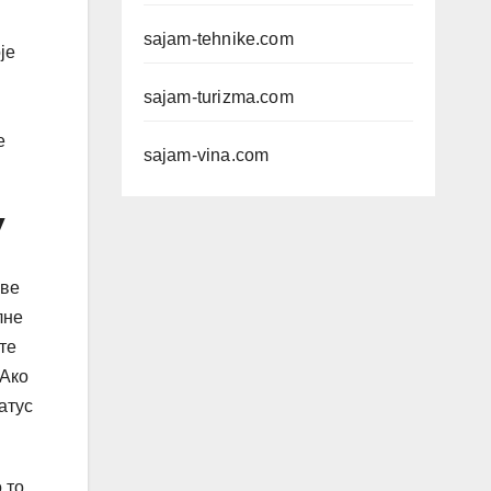
sajam-tehnike.com
је
sajam-turizma.com
е
sajam-vina.com
у
Ове
лне
те
 Ако
атус
 то