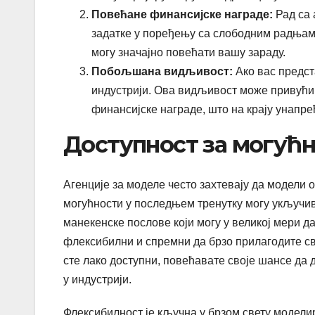
Повећане финансијске награде:
Рад са 
задатке у поређењу са слободним радњама
могу значајно повећати вашу зараду.
Побољшана видљивост:
Ако вас предст
индустрији. Ова видљивост може привући 
финансијске награде, што на крају унапре
Доступност за могућ
Агенције за моделе често захтевају да модели о
могућности у последњем тренутку могу укључи
манекенске послове који могу у великој мери д
флексибилни и спремни да брзо прилагодите сво
сте лако доступни, повећавате своје шансе да 
у индустрији.
Флексибилност је кључна у брзом свету модели