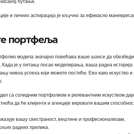
нисаној путањи.
ије и личних аспирација је кључно за ефикасно маневрис
аге портфеља
ртфолио модела значајно повећава ваше шансе да обезбеди
 Када је у питању посао моделирања, ваша радна историја 
њу нивоа успеха који можете постићи. Ево како искуство и
:
дел са солидним портфолиом и релевантним искуством дај
атноћа да ће клијенти и агенције веровати вашим способно
казује вашу свестраност, вештине и професионализам,
бољих радних прилика.