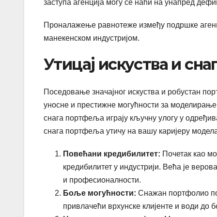
заступа агенција могу се наћи на унапред дефи
Проналажење равнотеже између подршке агенц
манекенском индустријом.
Утицај искуства и сн
Поседовање значајног искуства и робустан по
уносне и престижне могућности за моделирање.
снага портфеља играју кључну улогу у одређива
снага портфеља утичу на вашу каријеру модела
Повећани кредибилитет:
Почетак као мо
кредибилитет у индустрији. Већа је веров
и професионалности.
Боље могућности:
Снажан портфолио по
привлачећи врхунске клијенте и води до 