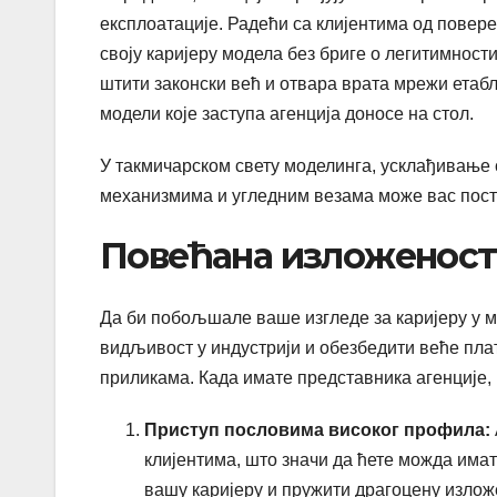
експлоатације. Радећи са клијентима од повере
своју каријеру модела без бриге о легитимности
штити законски већ и отвара врата мрежи етабл
модели које заступа агенција доносе на стол.
У такмичарском свету моделинга, усклађивање 
механизмима и угледним везама може вас поста
Повећана изложеност 
Да би побољшале ваше изгледе за каријеру у м
видљивост у индустрији и обезбедити веће пла
приликама. Када имате представника агенције,
Приступ пословима високог профила:
клијентима, што значи да ћете можда имат
вашу каријеру и пружити драгоцену излож