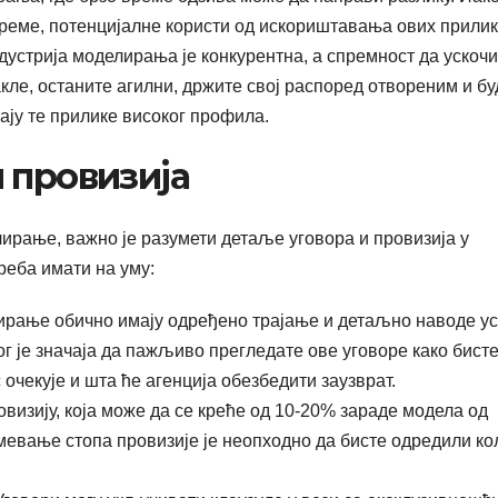
време, потенцијалне користи од искориштавања ових прилик
дустрија моделирања је конкурентна, а спремност да ускочи
акле, останите агилни, држите свој распоред отвореним и бу
ају те прилике високог профила.
 провизија
ирање, важно је разумети детаље уговора и провизија у
реба имати на уму:
ирање обично имају одређено трајање и детаљно наводе у
г је значаја да пажљиво прегледате ове уговоре како бист
с очекује и шта ће агенција обезбедити заузврат.
визију, која може да се креће од 10-20% зараде модела од
мевање стопа провизије је неопходно да бисте одредили ко