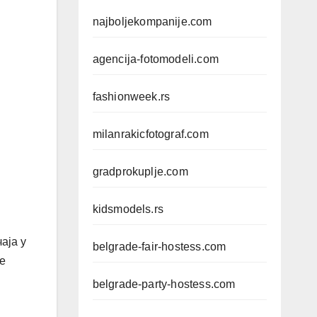
najboljekompanije.com
agencija-fotomodeli.com
fashionweek.rs
milanrakicfotograf.com
gradprokuplje.com
kidsmodels.rs
аја у
belgrade-fair-hostess.com
же
belgrade-party-hostess.com