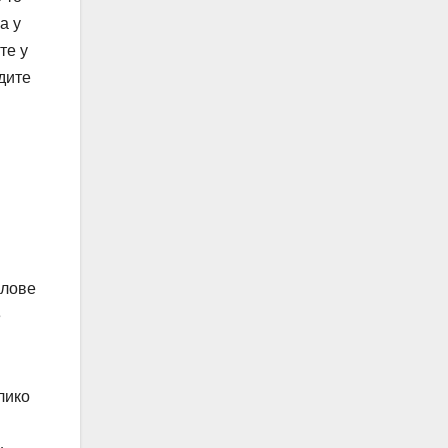
а у
те у
дите
слове
е
лико