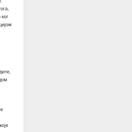
,
ога,
 ког
цијом
дите,
дом
же
које