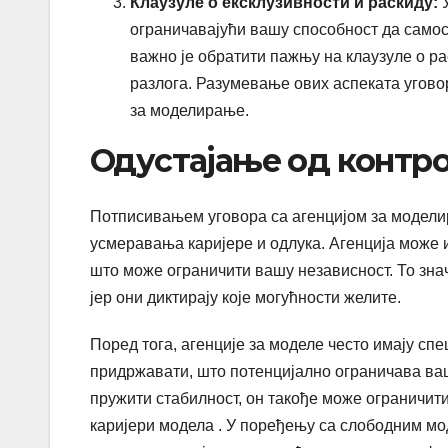
Клаузуле о ексклузивности и раскиду:
У
ограничавајући вашу способност да самос
важно је обратити пажњу на клаузуле о ра
разлога. Разумевање ових аспеката уговор
за моделирање.
Одустајање од контро
Потписивањем уговора са агенцијом за моделир
усмеравања каријере и одлука. Агенција може и
што може ограничити вашу независност. То зн
јер они диктирају које могућности желите.
Поред тога, агенције за моделе често имају сп
придржавати, што потенцијално ограничава ваш
пружити стабилност, он такође може ограничити
каријери модела . У поређењу са слободним мод