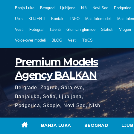
Skip
Banja Luka
Beograd
Ljubljana
Niš
Novi Sad
Podgorica
to
Upis
KLIJENTI
Kontakt
INFO
Mali fotomodeli
Mali talen
content
Vesti
Fotograf
Talenti
Glumci i glumice
Statisti
Vlogeri
Voice-over modeli
BLOG
Vesti
T&CS
Premium Models
Agency BALKAN
Belgrade, Zagreb, Sarajevo,
Banjaluka, Sofia, Ljubljana,
Podgorica, Skopje, Novi Sad, Nish
BANJA LUKA
BEOGRAD
LJUB