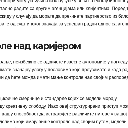
говори могу укључивати клаузуле у вези са ексклузивношћу
тално радите са другим агенцијама или клијентима. Поред т
скиду у случају да морате да прекинете партнерство из било
а је од суштинског значаја за успешан радни однос са аген
ле над каријером
ање, неизбежно се одричете извесне аутономије у погледу
мати значајну улогу у пословима које преузимате и када ра
ачи да ћете можда имати мање контроле над својим распоре
ецифичне смернице и стандарде којих се модели морају
у креативну слободу. Иако овај структурирани приступ мо
 вашу способност да истражујете различите путеве у вашој
елима који имају више контроле над својим путем, модели 