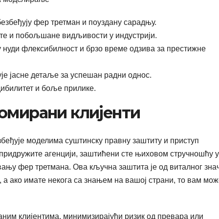
езбеђују фер третман и поуздану сарадњу.
те и побољшане видљивости у индустрији.
 нуди флексибилност и брзо време одзива за престижне
је јасне детаље за успешан радни однос.
дибилитет и боље прилике.
номирани клијенти
беђује моделима суштинску правну заштиту и приступ
 придружите агенцији, заштићени сте њиховом стручношћу у
њу фер третмана. Ова кључна заштита је од виталног знач
, а ако имате некога са знањем на вашој страни, то вам мо
раним клијентима, минимизирајући ризик од превара или