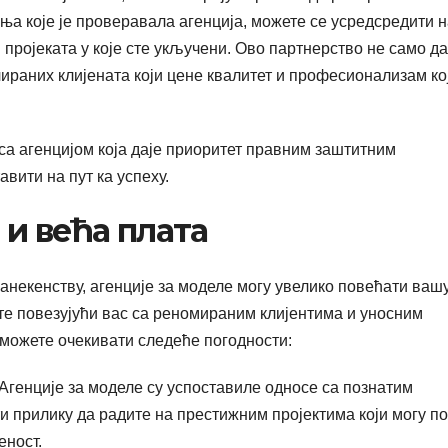
ња које је проверавала агенција, можете се усредсредити 
 пројеката у које сте укључени. Ово партнерство не само да
ираних клијената који цене квалитет и професионализам ко
са агенцијом која даје приоритет правним заштитним
вити на пут ка успеху.
и већа плата
анекенству, агенције за моделе могу увелико повећати ваш
те повезујући вас са реномираним клијентима и уносним
 можете очекивати следеће погодности:
Агенције за моделе су успоставиле односе са познатим
и прилику да радите на престижним пројектима који могу п
еност.