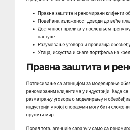
Правна заштита и реномирани клијенти об
Повећана изложеност доводи до веће пла
Доступност прилика у последњем тренутку
наступе.
Разумевање уговора и провизија обезбеђу
Утицај искуства и снаге портфеља на кре
Правна заштита и ре
Потписивање са агенцијом за моделирање обез
реномираним клијентима у индустрији. Када се
разматрању уговора о моделирању и обезбеђива
индустрији у којој споразуми могу бити сложени
пружити мир.
Поред тога, агенције сарађују само са реноми