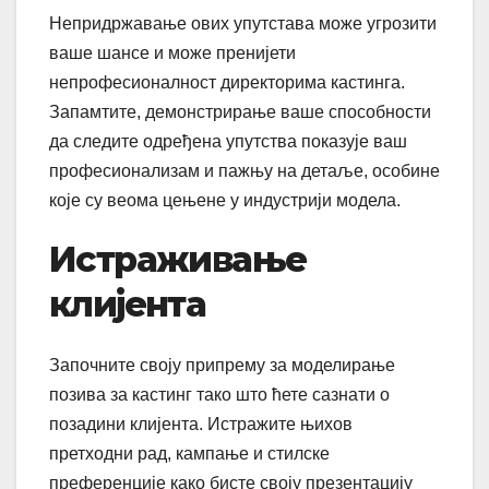
Непридржавање ових упутстава може угрозити
ваше шансе и може пренијети
непрофесионалност директорима кастинга.
Запамтите, демонстрирање ваше способности
да следите одређена упутства показује ваш
професионализам и пажњу на детаље, особине
које су веома цењене у индустрији модела.
Истраживање
клијента
Започните своју припрему за моделирање
позива за кастинг тако што ћете сазнати о
позадини клијента. Истражите њихов
претходни рад, кампање и стилске
преференције како бисте своју презентацију