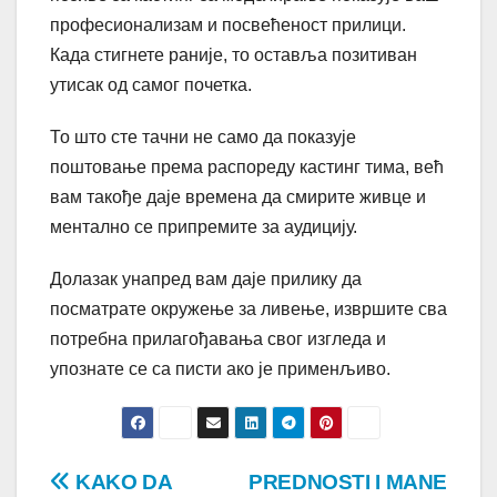
професионализам и посвећеност прилици.
Када стигнете раније, то оставља позитиван
утисак од самог почетка.
То што сте тачни не само да показује
поштовање према распореду кастинг тима, већ
вам такође даје времена да смирите живце и
ментално се припремите за аудицију.
Долазак унапред вам даје прилику да
посматрате окружење за ливење, извршите сва
потребна прилагођавања свог изгледа и
упознате се са писти ако је применљиво.
Post
KAKO DA
PREDNOSTI I MANE