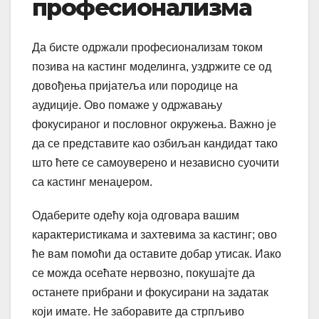
професионализма
Да бисте одржали професионализам током
позива на кастинг моделинга, уздржите се од
довођења пријатеља или породице на
аудиције. Ово помаже у одржавању
фокусираног и пословног окружења. Важно је
да се представите као озбиљан кандидат тако
што ћете се самоуверено и независно суочити
са кастинг менаџером.
Одаберите одећу која одговара вашим
карактеристикама и захтевима за кастинг; ово
ће вам помоћи да оставите добар утисак. Иако
се можда осећате нервозно, покушајте да
останете прибрани и фокусирани на задатак
који имате. Не заборавите да стрпљиво