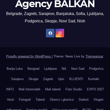
Agency BALKAN
Belgrade, Zagreb, Sarajevo, Banjaluka, Sofia, Ljubljana,
Podgorica, Skopje, Novi Sad, Nish
Proudly powered by WordPress
|
Theme: News Live by
Themeansar
.
Banja Luka
Beograd
Ljubljana
Niš
Novi Sad
Podgorica
Sarajevo
Skopje
Zagreb
Upis
KLIJENTI
Kontakt
INFO
Mali fotomodeli
Mali talenti
Foto Studio
EXPO 2027
Vesti
Fotograf
Talenti
Glumci i glumice
Statisti
Vlogeri
Influenseri
Spokes modeli
Voice-over modeli
BLOG
Vesti