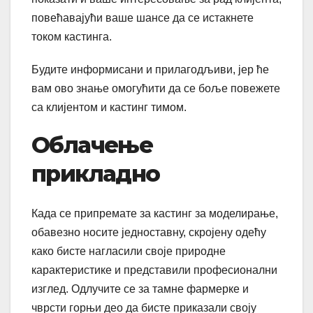
повећавајући ваше шансе да се истакнете
током кастинга.
Будите информисани и прилагодљиви, јер ће
вам ово знање омогућити да се боље повежете
са клијентом и кастинг тимом.
Облачење
прикладно
Када се припремате за кастинг за моделирање,
обавезно носите једноставну, скројену одећу
како бисте нагласили своје природне
карактеристике и представили професионални
изглед. Одлучите се за тамне фармерке и
чврсти горњи део да бисте приказали своју