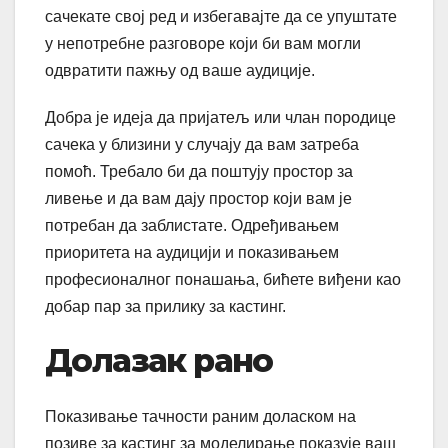
сачекате свој ред и избегавајте да се упуштате
у непотребне разговоре који би вам могли
одвратити пажњу од ваше аудиције.
Добра је идеја да пријатељ или члан породице
сачека у близини у случају да вам затреба
помоћ. Требало би да поштују простор за
ливење и да вам дају простор који вам је
потребан да заблистате. Одређивањем
приоритета на аудицији и показивањем
професионалног понашања, бићете виђени као
добар пар за прилику за кастинг.
Долазак рано
Показивање тачности раним доласком на
позиве за кастинг за моделирање показује ваш