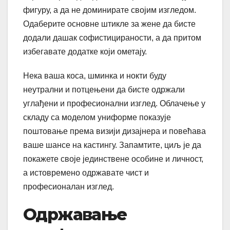
фигуру, а да не доминирате својим изгледом.
Одаберите основне штикле за жене да бисте
додали дашак софистицираности, а да притом
избегавате додатке који ометају.
Нека ваша коса, шминка и нокти буду
неутрални и потцењени да бисте одржали
углађени и професионални изглед. Облачење у
складу са моделом униформе показује
поштовање према визији дизајнера и повећава
ваше шансе на кастингу. Запамтите, циљ је да
покажете своје јединствене особине и личност,
а истовремено одржавате чист и
професионалан изглед.
Одржавање