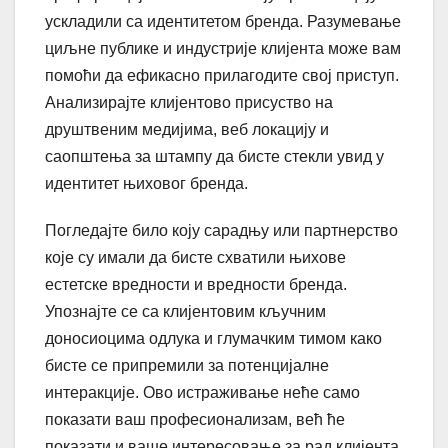
ускладили са идентитетом бренда. Разумевање
циљне публике и индустрије клијента може вам
помоћи да ефикасно прилагодите свој приступ.
Анализирајте клијентово присуство на
друштвеним медијима, веб локацију и
саопштења за штампу да бисте стекли увид у
идентитет њиховог бренда.
Погледајте било коју сарадњу или партнерство
које су имали да бисте схватили њихове
естетске вредности и вредности бренда.
Упознајте се са клијентовим кључним
доносиоцима одлука и глумачким тимом како
бисте се припремили за потенцијалне
интеракције. Ово истраживање неће само
показати ваш професионализам, већ ће
показати и ваше интересовање за рад клијента,