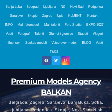
Skip
Banja Luka
Beograd
Ljubljana
Niš
Novi Sad
Podgorica
to
Sarajevo
Skopje
Zagreb
Upis
KLIJENTI
Kontakt
content
INFO
Mali fotomodeli
Mali talenti
Foto Studio
EXPO 2027
Vesti
Fotograf
Talenti
Glumci i glumice
Statisti
Vlogeri
Influenseri
Spokes modeli
Voice-over modeli
BLOG
Vesti
T&CS
Premium Models Agency
BALKAN
Belgrade, Zagreb, Sarajevo, Banjaluka, Sofia,
Ljubljana, Podgorica, Skopje, Novi Sad, Nish