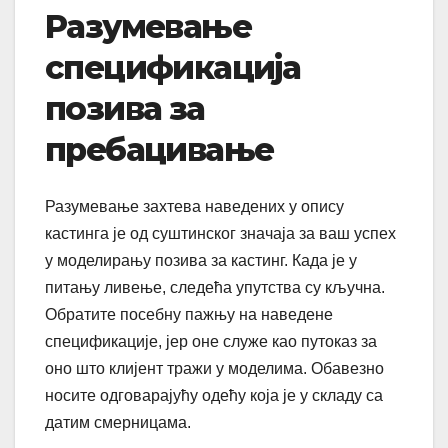
Разумевање
спецификација
позива за
пребацивање
Разумевање захтева наведених у опису
кастинга је од суштинског значаја за ваш успех
у моделирању позива за кастинг. Када је у
питању ливење, следећа упутства су кључна.
Обратите посебну пажњу на наведене
спецификације, јер оне служе као путоказ за
оно што клијент тражи у моделима. Обавезно
носите одговарајућу одећу која је у складу са
датим смерницама.