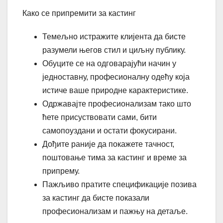
Како се припремити за кастинг
Темељно истражите клијента да бисте
разумели његов стил и циљну публику.
Обуците се на одговарајући начин у
једноставну, професионалну одећу која
истиче ваше природне карактеристике.
Одржавајте професионализам тако што
ћете присуствовати сами, бити
самопоуздани и остати фокусирани.
Дођите раније да покажете тачност,
поштовање тима за кастинг и време за
припрему.
Пажљиво пратите спецификације позива
за кастинг да бисте показали
професионализам и пажњу на детаље.