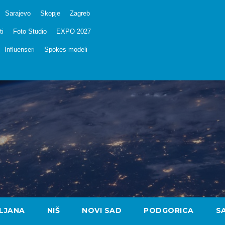
Sarajevo
Skopje
Zagreb
ti
Foto Studio
EXPO 2027
Influenseri
Spokes modeli
LJANA
NIŠ
NOVI SAD
PODGORICA
S