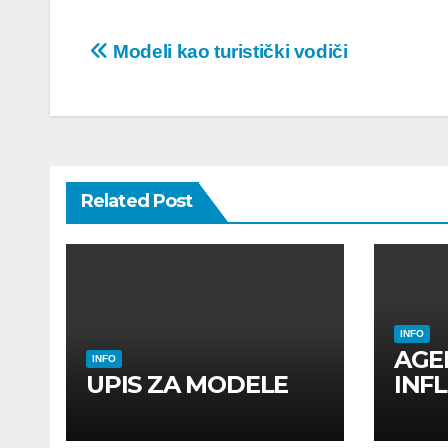
Post
Modeli kao turistički vodiči
navigation
Related Post
INFO
AGE
INFO
UPIS ZA MODELE
INF
INF
UTI