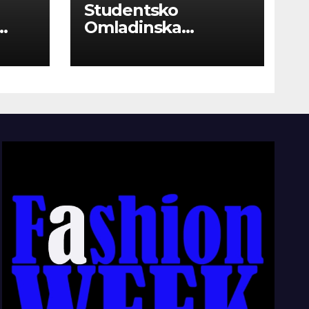
Studentsko
Omladinska
Zadruga “Najbolje
Kompanije“