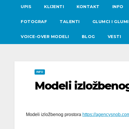
UPIS
KLIJENTI
KONTAKT
INFO
FOTOGRAF
TALENTI
GLUMCI I GLUM
VOICE-OVER MODELI
BLOG
VESTI
INFO
Modeli izložbeno
Modeli izložbenog prostora
https://agencysnob.co