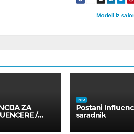
Modeli iz sal
INFO
NCIJA ZA
Postani Influenc
LUENCERE /
saradnik
LUENSERE /
CAJNE OSOBE