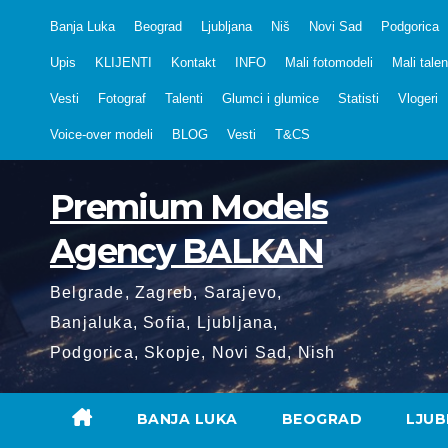
Skip
Banja Luka
Beograd
Ljubljana
Niš
Novi Sad
Podgorica
to
Upis
KLIJENTI
Kontakt
INFO
Mali fotomodeli
Mali talen
content
Vesti
Fotograf
Talenti
Glumci i glumice
Statisti
Vlogeri
Voice-over modeli
BLOG
Vesti
T&CS
Premium Models
Agency BALKAN
Belgrade, Zagreb, Sarajevo,
Banjaluka, Sofia, Ljubljana,
Podgorica, Skopje, Novi Sad, Nish
BANJA LUKA
BEOGRAD
LJUB