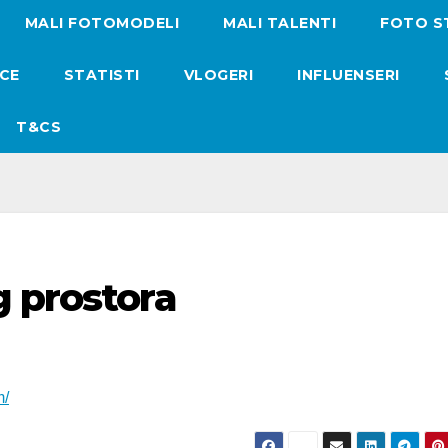
MALI FOTOMODELI
MALI TALENTI
FOTO S
ICE
STATISTI
VLOGERI
INFLUENSERI
T&CS
g prostora
m/