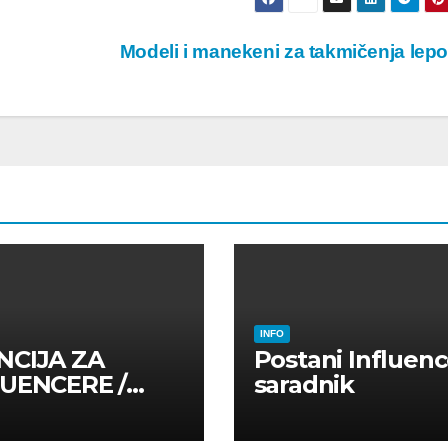
Modeli i manekeni za takmičenja lep
INFO
NCIJA ZA
Postani Influenc
LUENCERE /
saradnik
LUENSERE /
CAJNE OSOBE