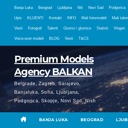
Skip
Banja Luka
Beograd
Ljubljana
Niš
Novi Sad
Podgorica
to
Upis
KLIJENTI
Kontakt
INFO
Mali fotomodeli
Mali talen
content
Vesti
Fotograf
Talenti
Glumci i glumice
Statisti
Vlogeri
Voice-over modeli
BLOG
Vesti
T&CS
Premium Models
Agency BALKAN
Belgrade, Zagreb, Sarajevo,
Banjaluka, Sofia, Ljubljana,
Podgorica, Skopje, Novi Sad, Nish
BANJA LUKA
BEOGRAD
LJUB