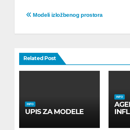
Post
Modeli izložbenog prostora
navigation
Related Post
INFO
AGE
INFO
UPIS ZA MODELE
INF
INF
UTI