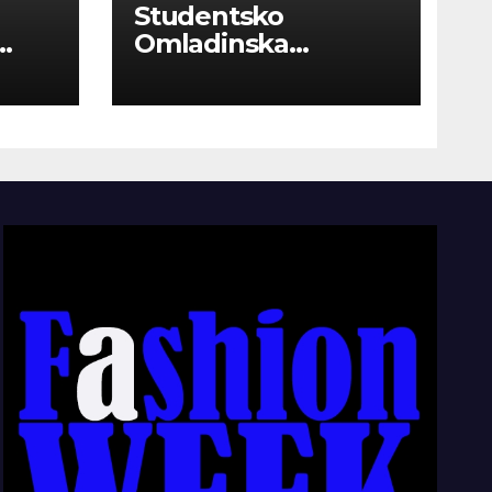
Studentsko
Omladinska
Zadruga “Najbolje
Kompanije“