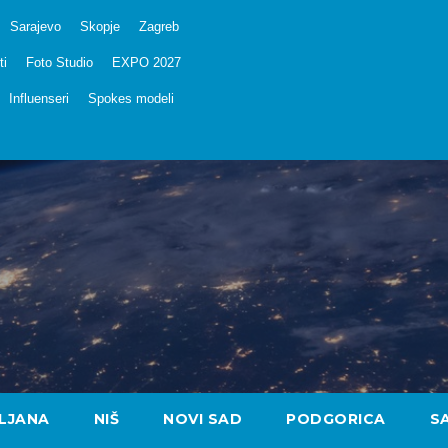
Sarajevo
Skopje
Zagreb
ti
Foto Studio
EXPO 2027
Influenseri
Spokes modeli
LJANA
NIŠ
NOVI SAD
PODGORICA
S