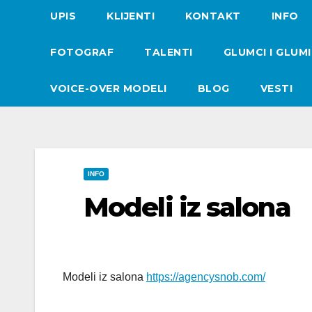
UPIS
KLIJENTI
KONTAKT
INFO
FOTOGRAF
TALENTI
GLUMCI I GLUM
VOICE-OVER MODELI
BLOG
VESTI
INFO
Modeli iz salona
Modeli iz salona
https://agencysnob.com/