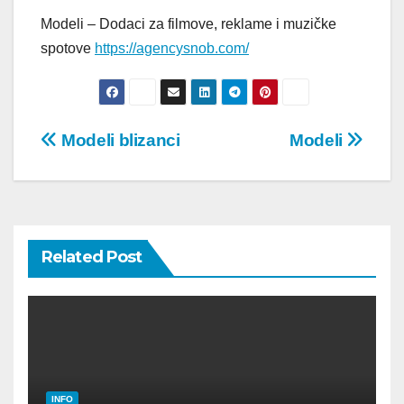
Modeli – Dodaci za filmove, reklame i muzičke
spotove
https://agencysnob.com/
Post
Modeli blizanci
Modeli
navigation
Related Post
INFO