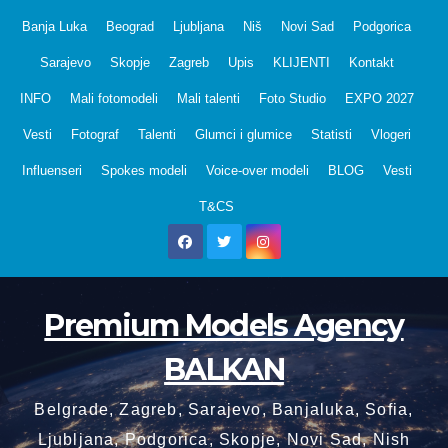
Skip
Banja Luka
Beograd
Ljubljana
Niš
Novi Sad
Podgorica
to
Sarajevo
Skopje
Zagreb
Upis
KLIJENTI
Kontakt
content
INFO
Mali fotomodeli
Mali talenti
Foto Studio
EXPO 2027
Vesti
Fotograf
Talenti
Glumci i glumice
Statisti
Vlogeri
Influenseri
Spokes modeli
Voice-over modeli
BLOG
Vesti
T&CS
Premium Models Agency
BALKAN
Belgrade, Zagreb, Sarajevo, Banjaluka, Sofia,
Ljubljana, Podgorica, Skopje, Novi Sad, Nish