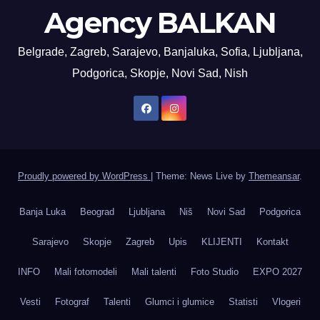
Agency BALKAN
Belgrade, Zagreb, Sarajevo, Banjaluka, Sofia, Ljubljana,
Podgorica, Skopje, Novi Sad, Nish
Proudly powered by WordPress
|
Theme: News Live by
Themeansar
.
Banja Luka
Beograd
Ljubljana
Niš
Novi Sad
Podgorica
Sarajevo
Skopje
Zagreb
Upis
KLIJENTI
Kontakt
INFO
Mali fotomodeli
Mali talenti
Foto Studio
EXPO 2027
Vesti
Fotograf
Talenti
Glumci i glumice
Statisti
Vlogeri