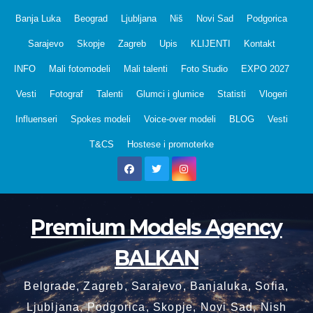
Skip
Banja Luka
Beograd
Ljubljana
Niš
Novi Sad
Podgorica
to
Sarajevo
Skopje
Zagreb
Upis
KLIJENTI
Kontakt
content
INFO
Mali fotomodeli
Mali talenti
Foto Studio
EXPO 2027
Vesti
Fotograf
Talenti
Glumci i glumice
Statisti
Vlogeri
Influenseri
Spokes modeli
Voice-over modeli
BLOG
Vesti
T&CS
Hostese i promoterke
Premium Models Agency
BALKAN
Belgrade, Zagreb, Sarajevo, Banjaluka, Sofia,
Ljubljana, Podgorica, Skopje, Novi Sad, Nish