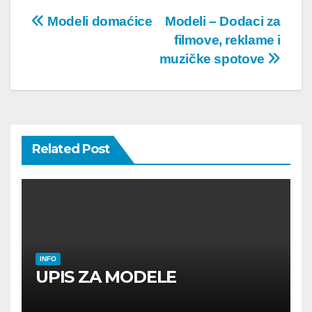
Post
Modeli domaćice
Modeli – Dodaci za
filmove, reklame i
navigation
muzičke spotove
Related Post
INFO
UPIS ZA MODELE