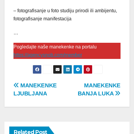
– fotografisanje u foto studiju prirodi ili ambijentu,
fotografisanje manifestacija
…
Pogledajte naše manekenke na portalu
https://agencysnob.com/member
Post
MANEKENKE
MANEKENKE
LJUBLJANA
BANJA LUKA
navigation
Related Post