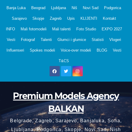
Skip
Banja Luka
Beograd
Ljubljana
Niš
Novi Sad
Podgorica
to
Sarajevo
Skopje
Zagreb
Upis
KLIJENTI
Kontakt
content
INFO
Mali fotomodeli
Mali talenti
Foto Studio
EXPO 2027
Vesti
Fotograf
Talenti
Glumci i glumice
Statisti
Vlogeri
Influenseri
Spokes modeli
Voice-over modeli
BLOG
Vesti
T&CS
Premium Models Agency
BALKAN
Belgrade, Zagreb, Sarajevo, Banjaluka, Sofia,
Ljubljana, Podgorica, Skopje, Novi Sad, Nish