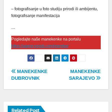
– fotografisanje u foto studiju prirodi ili ambijentu,
fotografisanje manifestacija
…
Pogledajte naše manekenke na portalu
https://agencysnob.com/member
Post
MANEKENKE
MANEKENKE
DUBROVNIK
SARAJEVO
navigation
Related Post