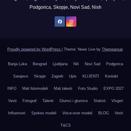
Podgorica, Skopje, Novi Sad, Nish
Proudly powered by WordPress
|
Theme: News Live by
Themeansar
.
Banja Luka
Beograd
Ljubljana
Niš
Novi Sad
Podgorica
Sarajevo
Skopje
Zagreb
Upis
KLIJENTI
Kontakt
INFO
Mali fotomodeli
Mali talenti
Foto Studio
EXPO 2027
Vesti
Fotograf
Talenti
Glumci i glumice
Statisti
Vlogeri
Influenseri
Spokes modeli
Voice-over modeli
BLOG
Vesti
T&CS