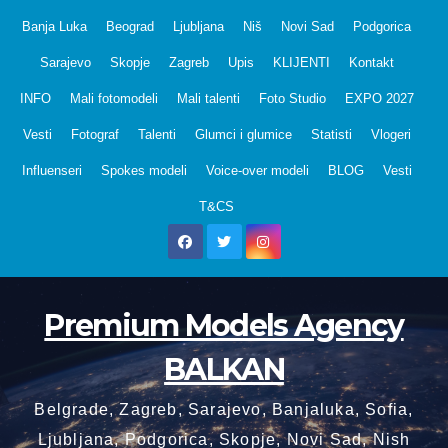
Skip
Banja Luka
Beograd
Ljubljana
Niš
Novi Sad
Podgorica
to
Sarajevo
Skopje
Zagreb
Upis
KLIJENTI
Kontakt
content
INFO
Mali fotomodeli
Mali talenti
Foto Studio
EXPO 2027
Vesti
Fotograf
Talenti
Glumci i glumice
Statisti
Vlogeri
Influenseri
Spokes modeli
Voice-over modeli
BLOG
Vesti
T&CS
Premium Models Agency
BALKAN
Belgrade, Zagreb, Sarajevo, Banjaluka, Sofia,
Ljubljana, Podgorica, Skopje, Novi Sad, Nish