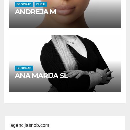
BEOGRAD
DUBAI
ANDREJA M
BEOGRAD
ANA MARIJA SL
agencijasnob.com