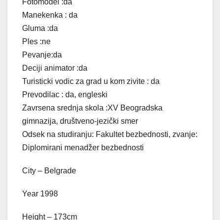
Fotomodel :da
Manekenka : da
Gluma :da
Ples :ne
Pevanje:da
Deciji animator :da
Turisticki vodic za grad u kom zivite : da
Prevodilac : da, engleski
Zavrsena srednja skola :XV Beogradska
gimnazija, društveno-jezički smer
Odsek na studiranju: Fakultet bezbednosti, zvanje:
Diplomirani menadžer bezbednosti
City – Belgrade
Year 1998
Height – 173cm