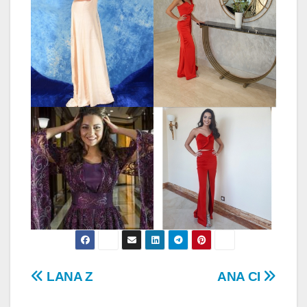
Post
LANA Z
ANA CI