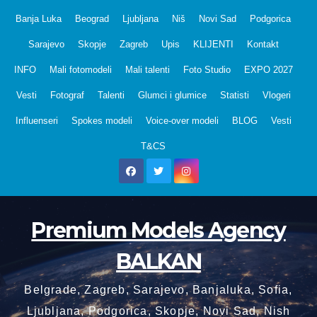
Skip
Banja Luka
Beograd
Ljubljana
Niš
Novi Sad
Podgorica
to
Sarajevo
Skopje
Zagreb
Upis
KLIJENTI
Kontakt
content
INFO
Mali fotomodeli
Mali talenti
Foto Studio
EXPO 2027
Vesti
Fotograf
Talenti
Glumci i glumice
Statisti
Vlogeri
Influenseri
Spokes modeli
Voice-over modeli
BLOG
Vesti
T&CS
Premium Models Agency
BALKAN
Belgrade, Zagreb, Sarajevo, Banjaluka, Sofia,
Ljubljana, Podgorica, Skopje, Novi Sad, Nish