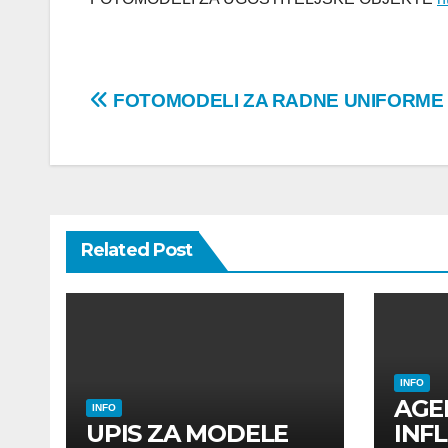
Post
FOTOMODELI ZA RADNE UNIFORME
navigation
Related Post
INFO
AGE
INFO
UPIS ZA MODELE
INF