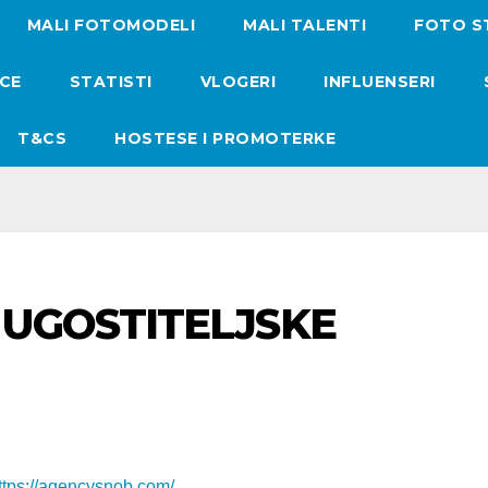
MALI FOTOMODELI
MALI TALENTI
FOTO S
ICE
STATISTI
VLOGERI
INFLUENSERI
T&CS
HOSTESE I PROMOTERKE
 UGOSTITELJSKE
ttps://agencysnob.com/