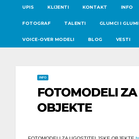
UPIS
KLIJENTI
KONTAKT
INFO
FOTOGRAF
TALENTI
GLUMCI I GLUM
VOICE-OVER MODELI
BLOG
VESTI
INFO
FOTOMODELI ZA
OBJEKTE
FOTOMODELI ZA UGOSTITELJSKE OBJEKTE
h