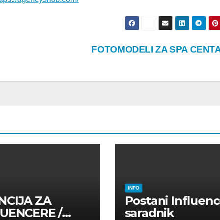
FOTOMODELI ZA SPA CENT
INFO
NCIJA ZA
Postani Influenc
LUENCERE /
saradnik