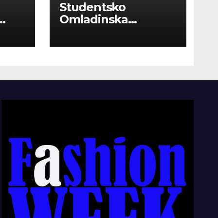
Studentsko
Omladinska
Zadruga “Najbolje
Kompanije“