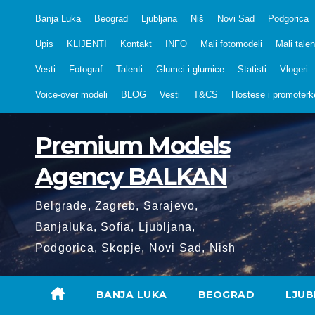
Skip
Banja Luka
Beograd
Ljubljana
Niš
Novi Sad
Podgorica
to
Upis
KLIJENTI
Kontakt
INFO
Mali fotomodeli
Mali talen
content
Vesti
Fotograf
Talenti
Glumci i glumice
Statisti
Vlogeri
Voice-over modeli
BLOG
Vesti
T&CS
Hostese i promoterk
Premium Models
Agency BALKAN
Belgrade, Zagreb, Sarajevo,
Banjaluka, Sofia, Ljubljana,
Podgorica, Skopje, Novi Sad, Nish
BANJA LUKA
BEOGRAD
LJUB