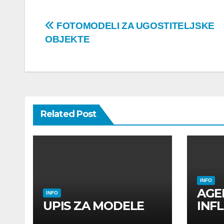
Post
FOTOMODELI ZA UGOSTITELJSKE
OBJEKTE
navigation
Related Post
INFO
AGE
INFO
UPIS ZA MODELE
INF
INF