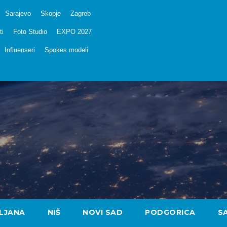
Sarajevo
Skopje
Zagreb
ti
Foto Studio
EXPO 2027
Influenseri
Spokes modeli
LJANA
NIŠ
NOVI SAD
PODGORICA
S