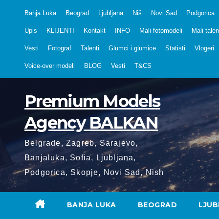
Skip
Banja Luka
Beograd
Ljubljana
Niš
Novi Sad
Podgorica
to
Upis
KLIJENTI
Kontakt
INFO
Mali fotomodeli
Mali talen
content
Vesti
Fotograf
Talenti
Glumci i glumice
Statisti
Vlogeri
Voice-over modeli
BLOG
Vesti
T&CS
Premium Models
Agency BALKAN
Belgrade, Zagreb, Sarajevo,
Banjaluka, Sofia, Ljubljana,
Podgorica, Skopje, Novi Sad, Nish
BANJA LUKA
BEOGRAD
LJUB