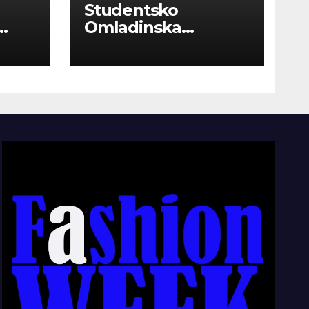
Studentsko
Omladinska
Zadruga “Najbolje
Kompanije“