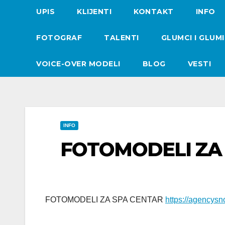
UPIS
KLIJENTI
KONTAKT
INFO
FOTOGRAF
TALENTI
GLUMCI I GLUM
VOICE-OVER MODELI
BLOG
VESTI
INFO
FOTOMODELI ZA
FOTOMODELI ZA SPA CENTAR
https://agencysn