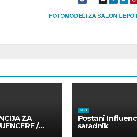
FOTOMODELI ZA SALON LEPO
INFO
NCIJA ZA
Postani Influenc
LUENCERE /
saradnik
LUENSERE /