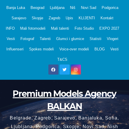
Skip
Banja Luka
Beograd
Ljubljana
Niš
Novi Sad
Podgorica
to
Sarajevo
Skopje
Zagreb
Upis
KLIJENTI
Kontakt
content
INFO
Mali fotomodeli
Mali talenti
Foto Studio
EXPO 2027
Vesti
Fotograf
Talenti
Glumci i glumice
Statisti
Vlogeri
Influenseri
Spokes modeli
Voice-over modeli
BLOG
Vesti
T&CS
Premium Models Agency
BALKAN
Belgrade, Zagreb, Sarajevo, Banjaluka, Sofia,
Ljubljana, Podgorica, Skopje, Novi Sad, Nish