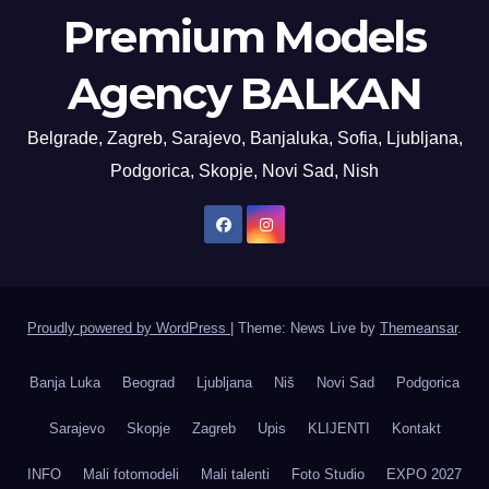
Premium Models
Agency BALKAN
Belgrade, Zagreb, Sarajevo, Banjaluka, Sofia, Ljubljana,
Podgorica, Skopje, Novi Sad, Nish
Proudly powered by WordPress
|
Theme: News Live by
Themeansar
.
Banja Luka
Beograd
Ljubljana
Niš
Novi Sad
Podgorica
Sarajevo
Skopje
Zagreb
Upis
KLIJENTI
Kontakt
INFO
Mali fotomodeli
Mali talenti
Foto Studio
EXPO 2027