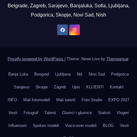
Belgrade, Zagreb, Sarajevo, Banjaluka, Sofia, Ljubljana,
Podgorica, Skopje, Novi Sad, Nish
Proudly powered by WordPress
|
Theme: News Live by
Themeansar
.
Banja Luka
Beograd
Ljubljana
Niš
Novi Sad
Podgorica
Sarajevo
Skopje
Zagreb
Upis
KLIJENTI
Kontakt
INFO
Mali fotomodeli
Mali talenti
Foto Studio
EXPO 2027
Vesti
Fotograf
Talenti
Glumci i glumice
Statisti
Vlogeri
Influenseri
Spokes modeli
Voice-over modeli
BLOG
Vesti