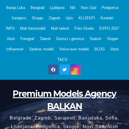
Skip
Banja Luka
Beograd
Ljubljana
Niš
Novi Sad
Podgorica
to
Sarajevo
Skopje
Zagreb
Upis
KLIJENTI
Kontakt
content
INFO
Mali fotomodeli
Mali talenti
Foto Studio
EXPO 2027
Vesti
Fotograf
Talenti
Glumci i glumice
Statisti
Vlogeri
Influenseri
Spokes modeli
Voice-over modeli
BLOG
Vesti
T&CS
Premium Models Agency
BALKAN
Belgrade, Zagreb, Sarajevo, Banjaluka, Sofia,
Ljubljana, Podgorica, Skopje, Novi Sad, Nish