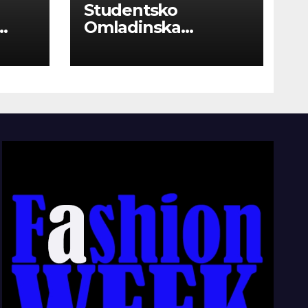
Studentsko
Omladinska
Zadruga “Najbolje
Kompanije“