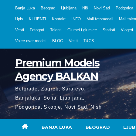
Skip
Banja Luka
Beograd
Ljubljana
Niš
Novi Sad
Podgorica
to
Upis
KLIJENTI
Kontakt
INFO
Mali fotomodeli
Mali talen
content
Vesti
Fotograf
Talenti
Glumci i glumice
Statisti
Vlogeri
Voice-over modeli
BLOG
Vesti
T&CS
Premium Models
Agency BALKAN
Belgrade, Zagreb, Sarajevo,
Banjaluka, Sofia, Ljubljana,
Podgorica, Skopje, Novi Sad, Nish
BANJA LUKA
BEOGRAD
LJUB