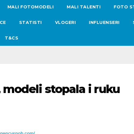
MALI FOTOMODELI
MALI TALENTI
FOTO S
ICE
STATISTI
VLOGERI
INFLUENSERI
T&CS
 modeli stopala i ruku
/agencysnob.com/