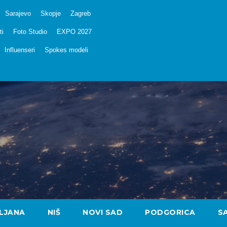
Sarajevo
Skopje
Zagreb
ti
Foto Studio
EXPO 2027
Influenseri
Spokes modeli
LJANA
NIŠ
NOVI SAD
PODGORICA
S