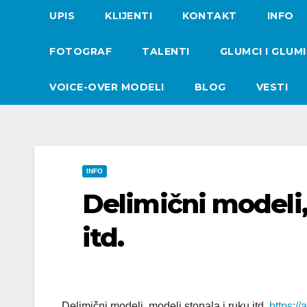
UPIS
KLIJENTI
KONTAKT
INFO
FOTOGRAF
TALENTI
GLUMCI I GLUM
VOICE-OVER MODELI
BLOG
VESTI
INFO
Delimični modeli,
itd.
Delimični modeli, modeli stopala i ruku itd.
https:/