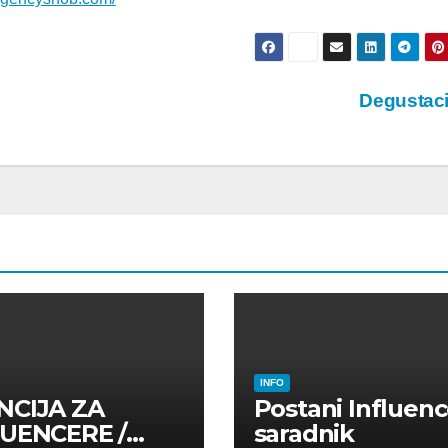
Degustac
INFO
NCIJA ZA
Postani Influenc
LUENCERE /
saradnik