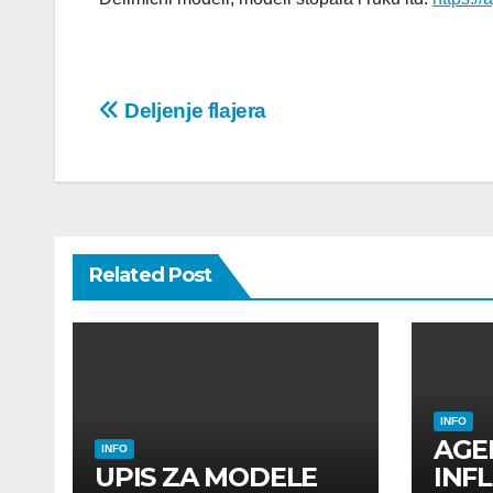
Post
Deljenje flajera
navigation
Related Post
INFO
AGE
INFO
UPIS ZA MODELE
INF