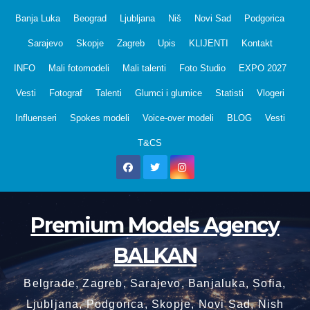
Skip
Banja Luka
Beograd
Ljubljana
Niš
Novi Sad
Podgorica
to
Sarajevo
Skopje
Zagreb
Upis
KLIJENTI
Kontakt
content
INFO
Mali fotomodeli
Mali talenti
Foto Studio
EXPO 2027
Vesti
Fotograf
Talenti
Glumci i glumice
Statisti
Vlogeri
Influenseri
Spokes modeli
Voice-over modeli
BLOG
Vesti
T&CS
Premium Models Agency
BALKAN
Belgrade, Zagreb, Sarajevo, Banjaluka, Sofia,
Ljubljana, Podgorica, Skopje, Novi Sad, Nish