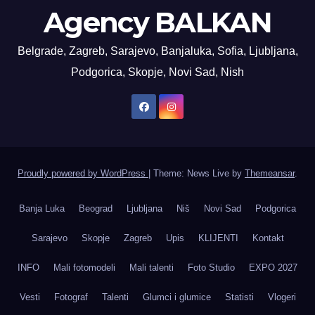
Agency BALKAN
Belgrade, Zagreb, Sarajevo, Banjaluka, Sofia, Ljubljana,
Podgorica, Skopje, Novi Sad, Nish
Proudly powered by WordPress
|
Theme: News Live by
Themeansar
.
Banja Luka
Beograd
Ljubljana
Niš
Novi Sad
Podgorica
Sarajevo
Skopje
Zagreb
Upis
KLIJENTI
Kontakt
INFO
Mali fotomodeli
Mali talenti
Foto Studio
EXPO 2027
Vesti
Fotograf
Talenti
Glumci i glumice
Statisti
Vlogeri