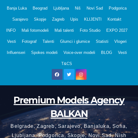
Skip
Banja Luka
Beograd
Ljubljana
Niš
Novi Sad
Podgorica
to
Sarajevo
Skopje
Zagreb
Upis
KLIJENTI
Kontakt
content
INFO
Mali fotomodeli
Mali talenti
Foto Studio
EXPO 2027
Vesti
Fotograf
Talenti
Glumci i glumice
Statisti
Vlogeri
Influenseri
Spokes modeli
Voice-over modeli
BLOG
Vesti
T&CS
Premium Models Agency
BALKAN
Belgrade, Zagreb, Sarajevo, Banjaluka, Sofia,
Ljubljana, Podgorica, Skopje, Novi Sad, Nish