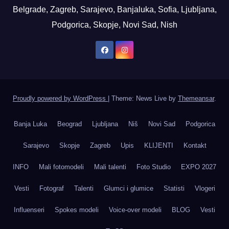
Belgrade, Zagreb, Sarajevo, Banjaluka, Sofia, Ljubljana,
Podgorica, Skopje, Novi Sad, Nish
Proudly powered by WordPress
|
Theme: News Live by
Themeansar
.
Banja Luka
Beograd
Ljubljana
Niš
Novi Sad
Podgorica
Sarajevo
Skopje
Zagreb
Upis
KLIJENTI
Kontakt
INFO
Mali fotomodeli
Mali talenti
Foto Studio
EXPO 2027
Vesti
Fotograf
Talenti
Glumci i glumice
Statisti
Vlogeri
Influenseri
Spokes modeli
Voice-over modeli
BLOG
Vesti