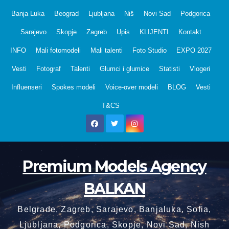
Skip
Banja Luka
Beograd
Ljubljana
Niš
Novi Sad
Podgorica
to
Sarajevo
Skopje
Zagreb
Upis
KLIJENTI
Kontakt
content
INFO
Mali fotomodeli
Mali talenti
Foto Studio
EXPO 2027
Vesti
Fotograf
Talenti
Glumci i glumice
Statisti
Vlogeri
Influenseri
Spokes modeli
Voice-over modeli
BLOG
Vesti
T&CS
Premium Models Agency
BALKAN
Belgrade, Zagreb, Sarajevo, Banjaluka, Sofia,
Ljubljana, Podgorica, Skopje, Novi Sad, Nish