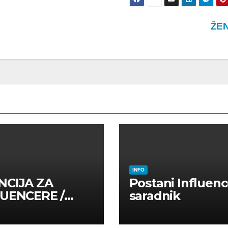
ŽE
INFO
NCIJA ZA
Postani Influenc
LUENCERE /
saradnik
LUENSERE /
CAJNE OSOBE