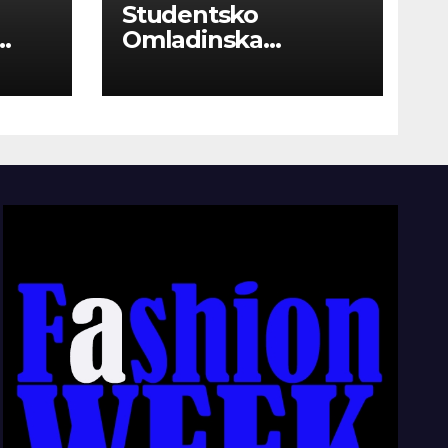
Studentsko
Omladinska
Zadruga “Najbolje
Kompanije“