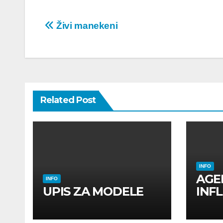
Post
Živi manekeni
navigation
Related Post
INFO
AGE
INFO
UPIS ZA MODELE
INF
INF
UTI