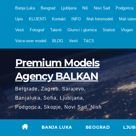
Skip
Banja Luka
Beograd
Ljubljana
Niš
Novi Sad
Podgorica
to
Upis
KLIJENTI
Kontakt
INFO
Mali fotomodeli
Mali talen
content
Vesti
Fotograf
Talenti
Glumci i glumice
Statisti
Vlogeri
Voice-over modeli
BLOG
Vesti
T&CS
Premium Models
Agency BALKAN
Belgrade, Zagreb, Sarajevo,
Banjaluka, Sofia, Ljubljana,
Podgorica, Skopje, Novi Sad, Nish
BANJA LUKA
BEOGRAD
LJUB