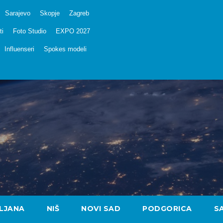
Sarajevo
Skopje
Zagreb
ti
Foto Studio
EXPO 2027
Influenseri
Spokes modeli
LJANA
NIŠ
NOVI SAD
PODGORICA
S