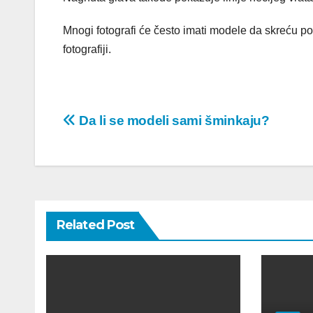
Mnogi fotografi će često imati modele da skreću pog
fotografiji.
Post
Da li se modeli sami šminkaju?
navigation
Related Post