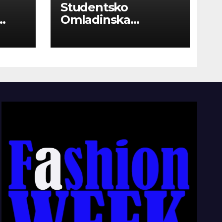
Studentsko
Omladinska
Zadruga “Najbolje
Kompanije“