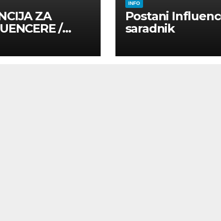
INFO
NCIJA ZA
Postani Influenc
LUENCERE /
saradnik
LUENSERE /
CAJNE OSOBE