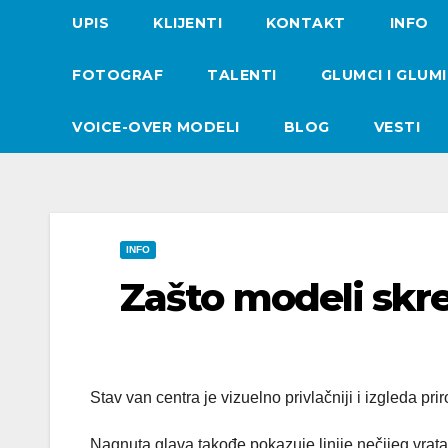
UPIS
KLIJENTI
KONTAKT
INFO
FOTOGRAF
TALENTI
GLUMCI I GLUM
VOICE-OVER MODELI
BLOG
VESTI
INFO
Zašto modeli skr
Stav van centra je vizuelno privlačniji i izgleda prir
Nagnuta glava takođe pokazuje linije nečijeg vrata 