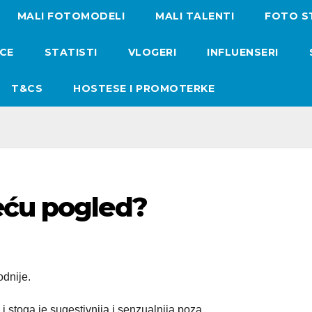
MALI FOTOMODELI
MALI TALENTI
FOTO S
ICE
STATISTI
VLOGERI
INFLUENSERI
T&CS
HOSTESE I PROMOTERKE
eću pogled?
odnije.
i stoga je sugestivnija i senzualnija poza.