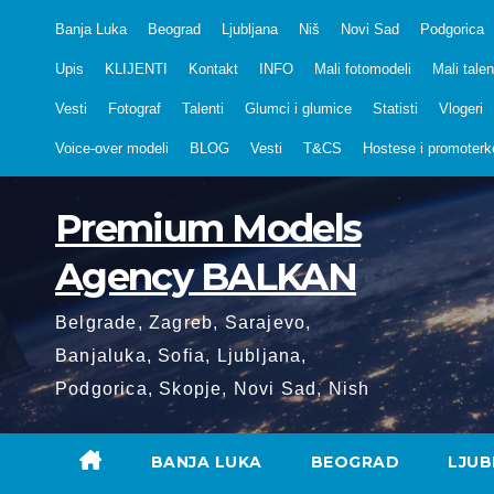
Skip
Banja Luka
Beograd
Ljubljana
Niš
Novi Sad
Podgorica
to
Upis
KLIJENTI
Kontakt
INFO
Mali fotomodeli
Mali talen
content
Vesti
Fotograf
Talenti
Glumci i glumice
Statisti
Vlogeri
Voice-over modeli
BLOG
Vesti
T&CS
Hostese i promoterk
Premium Models
Agency BALKAN
Belgrade, Zagreb, Sarajevo,
Banjaluka, Sofia, Ljubljana,
Podgorica, Skopje, Novi Sad, Nish
BANJA LUKA
BEOGRAD
LJUB