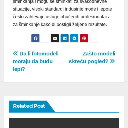
šminkanja i mogu se šminkati za svakodnevne
situacije, visoki standardi industrije mode i lepote
često zahtevaju usluge obučenih profesionalaca
za šminkanje kako bi postigli željene rezultate.
Post
Da li fotomodeli
Zašto modeli
moraju da budu
skreću pogled?
navigation
lepi?
Related Post