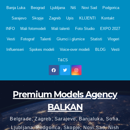
Skip
Banja Luka
Beograd
Ljubljana
Niš
Novi Sad
Podgorica
to
Sarajevo
Skopje
Zagreb
Upis
KLIJENTI
Kontakt
content
INFO
Mali fotomodeli
Mali talenti
Foto Studio
EXPO 2027
Vesti
Fotograf
Talenti
Glumci i glumice
Statisti
Vlogeri
Influenseri
Spokes modeli
Voice-over modeli
BLOG
Vesti
T&CS
Premium Models Agency
BALKAN
Belgrade, Zagreb, Sarajevo, Banjaluka, Sofia,
Ljubljana, Podgorica, Skopje, Novi Sad, Nish