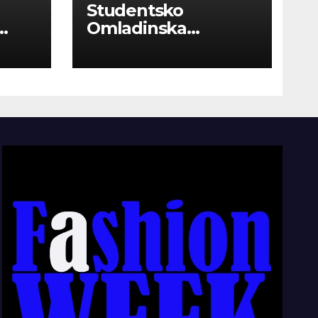
Studentsko
Omladinska
Zadruga “Najbolje
Kompanije“