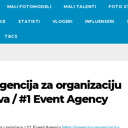
MALI FOTOMODELI
MALI TALENTI
FOTO S
ICE
STATISTI
VLOGERI
INFLUENSERI
T&CS
encija za organizaciju
va / #1 Event Agency
 i proslava / #1 Event Agency
https://agencija-organizacija-