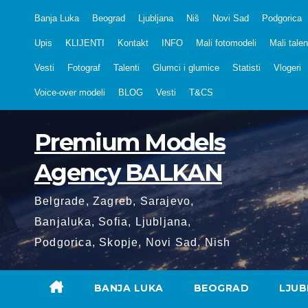
Skip
Banja Luka
Beograd
Ljubljana
Niš
Novi Sad
Podgorica
to
Upis
KLIJENTI
Kontakt
INFO
Mali fotomodeli
Mali talen
content
Vesti
Fotograf
Talenti
Glumci i glumice
Statisti
Vlogeri
Voice-over modeli
BLOG
Vesti
T&CS
Premium Models
Agency BALKAN
Belgrade, Zagreb, Sarajevo,
Banjaluka, Sofia, Ljubljana,
Podgorica, Skopje, Novi Sad, Nish
BANJA LUKA
BEOGRAD
LJUB