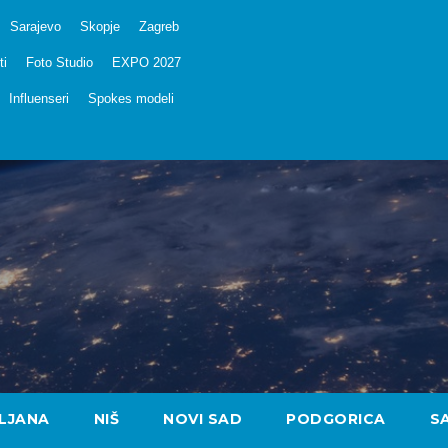
Sarajevo
Skopje
Zagreb
ti
Foto Studio
EXPO 2027
Influenseri
Spokes modeli
LJANA
NIŠ
NOVI SAD
PODGORICA
S