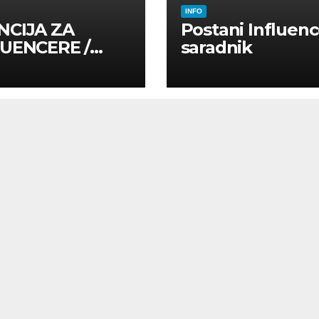
INFO
NCIJA ZA
Postani Influenc
LUENCERE /
saradnik
LUENSERE /
CAJNE OSOBE