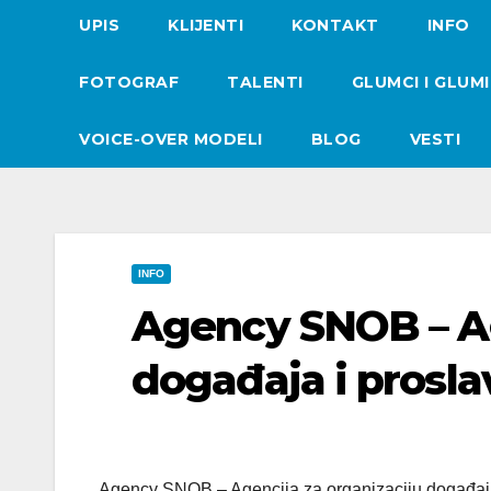
UPIS
KLIJENTI
KONTAKT
INFO
FOTOGRAF
TALENTI
GLUMCI I GLUM
VOICE-OVER MODELI
BLOG
VESTI
INFO
Agency SNOB – Ag
događaja i prosla
Agency SNOB – Agencija za organizaciju događaja