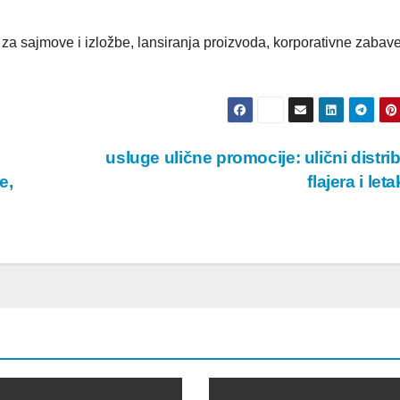
za sajmove i izložbe, lansiranja proizvoda, korporativne zabav
usluge ulične promocije: ulični distrib
e,
flajera i let