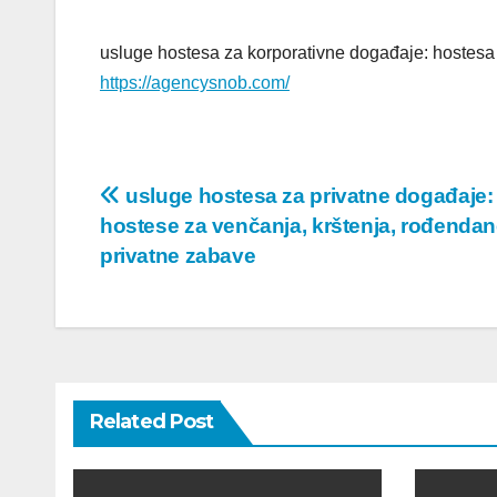
usluge hostesa za korporativne događaje: hostesa 
https://agencysnob.com/
Post
usluge hostesa za privatne događaje:
hostese za venčanja, krštenja, rođendan
navigation
privatne zabave
Related Post