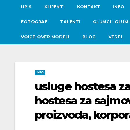
UPIS
KLIJENTI
KONTAKT
INFO
FOTOGRAF
TALENTI
GLUMCI I GLUM
VOICE-OVER MODELI
BLOG
VESTI
INFO
usluge hostesa z
hostesa za sajmove
proizvoda, korpo