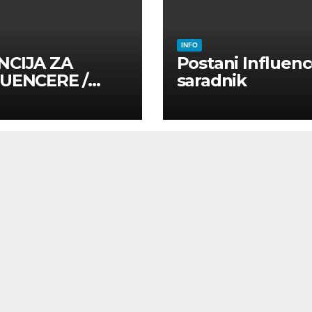
INFO
NCIJA ZA
Postani Influenc
LUENCERE /
saradnik
LUENSERE /
CAJNE OSOBE