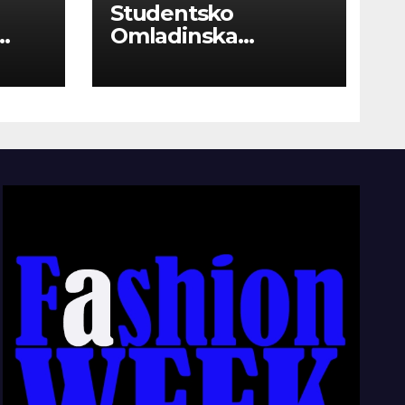
Studentsko
Omladinska
Zadruga “Najbolje
Kompanije“