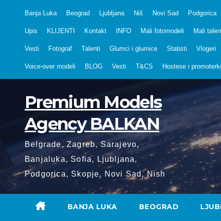
Skip
Banja Luka
Beograd
Ljubljana
Niš
Novi Sad
Podgorica
to
Upis
KLIJENTI
Kontakt
INFO
Mali fotomodeli
Mali talen
content
Vesti
Fotograf
Talenti
Glumci i glumice
Statisti
Vlogeri
Voice-over modeli
BLOG
Vesti
T&CS
Hostese i promoterk
Premium Models
Agency BALKAN
Belgrade, Zagreb, Sarajevo,
Banjaluka, Sofia, Ljubljana,
Podgorica, Skopje, Novi Sad, Nish
BANJA LUKA
BEOGRAD
LJUB