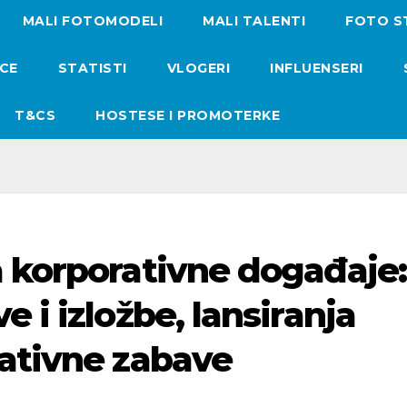
MALI FOTOMODELI
MALI TALENTI
FOTO S
ICE
STATISTI
VLOGERI
INFLUENSERI
T&CS
HOSTESE I PROMOTERKE
a korporativne događaje:
 i izložbe, lansiranja
rativne zabave